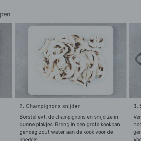
ppen
2. Champignons snijden
3.
Borstel evt. de
en snijd ze in
Ver
champignons
dunne plakjes. Breng in een grote kookpan
hoo
genoeg zout water aan de kook voor de
ge
.
Vo
noedels