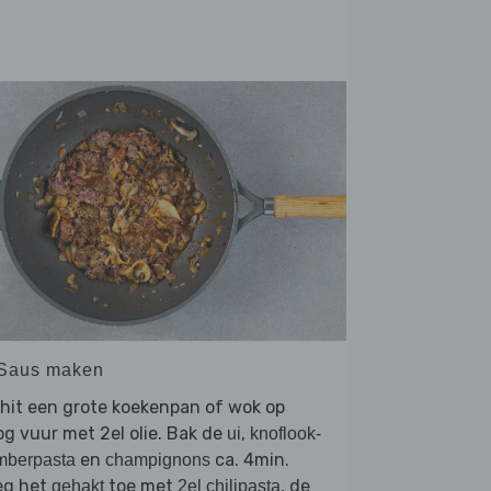
 Saus maken
hit een grote koekenpan of wok op
g vuur met 2el olie. Bak de
,
ui
knoflook-
en
ca. 4min.
mberpasta
champignons
eg het
toe met
, de
gehakt
2el chilipasta