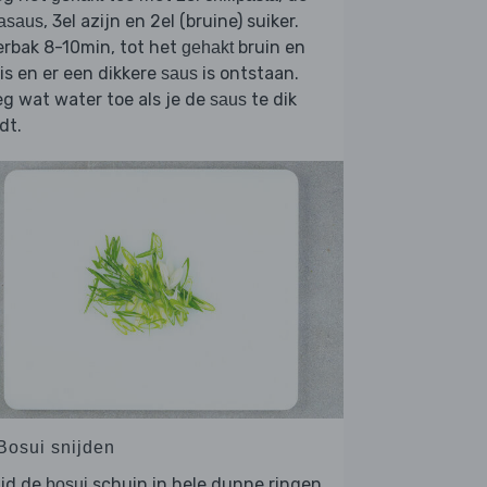
, 3el azijn en 2el (bruine) suiker.
asaus
rbak 8-10min, tot het
bruin en
gehakt
 is en er een dikkere
is ontstaan.
saus
g wat water toe als je de
te dik
saus
dt.
 Bosui snijden
ijd de
schuin in hele dunne ringen.
bosui