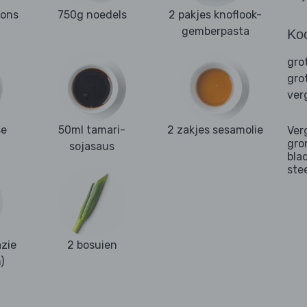
ons
750g noedels
2 pakjes knoflook-
gemberpasta
Ko
gro
gro
ver
se
50ml tamari-
2 zakjes sesamolie
Ver
gro
sojasaus
bla
ste
zie
2 bosuien
)