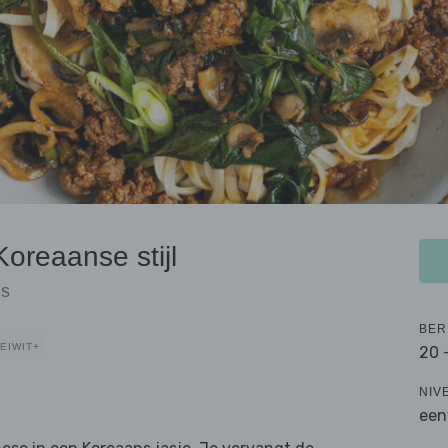
oreaanse stijl
ls
BER
EIWIT+
20 
NIV
een