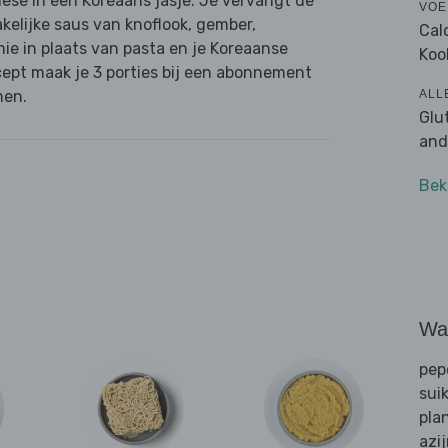
nese in een Koreaans jasje. Je vervangt de
VOE
kelijke saus van knoflook, gember,
Cal
mie in plaats van pasta en je Koreaanse
Koo
ecept maak je 3 porties bij een abonnement
ALL
nen.
Glu
and
Bek
Wat
pep
sui
pla
azi