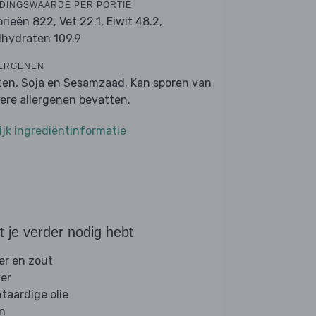
DINGSWAARDE PER PORTIE
orieën 822,
Vet 22.1,
Eiwit 48.2,
lhydraten 109.9
ERGENEN
ten, Soja en Sesamzaad. Kan sporen van
ere allergenen bevatten.
ijk ingrediëntinformatie
 je verder nodig hebt
er en zout
ker
ntaardige olie
jn