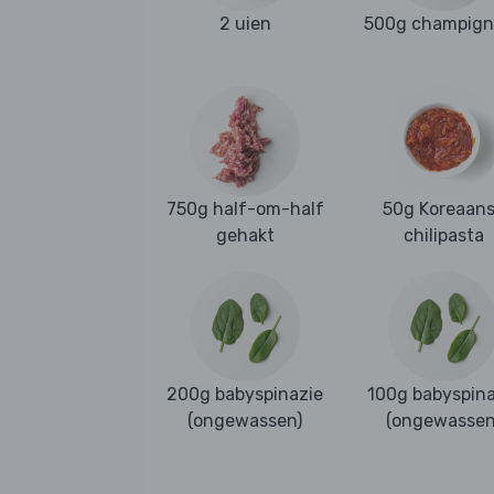
2 uien
500g champign
750g half-om-half
50g Koreaan
gehakt
chilipasta
200g babyspinazie
100g babyspina
(ongewassen)
(ongewassen