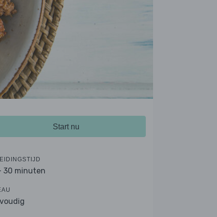
Start nu
EIDINGSTIJD
- 30 minuten
EAU
voudig