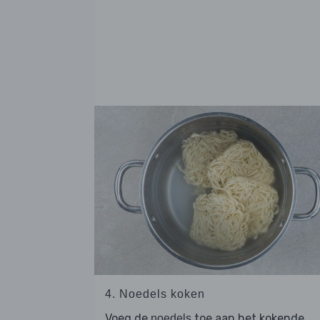
4. Noedels koken
Voeg de
toe aan het kokende
noedels