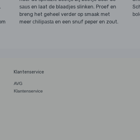
.
en laat de blaadjes slinken. Proef en
Sc
saus
breng het geheel verder op smaak met
bo
 om
meer
en een snuf peper en zout.
chilipasta
Klantenservice
AVG
Klantenservice