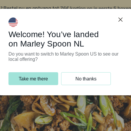
?
76€ korting op je eerste 5 boxen
Bestel nu en ontvang tot
t
Klantenservice
Welcome! You’ve landed
on Marley Spoon NL
Do you want to switch to Marley Spoon US to see our
local offering?
Take me there
No thanks