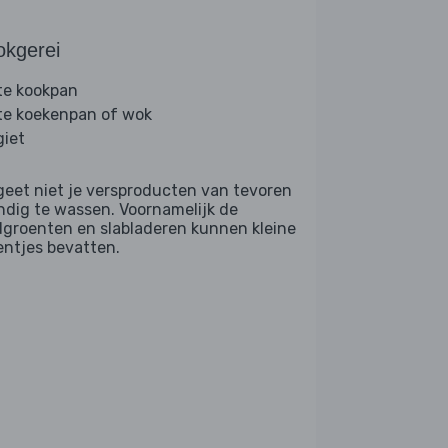
okgerei
te kookpan
te koekenpan of wok
giet
geet niet je versproducten van tevoren
ndig te wassen. Voornamelijk de
dgroenten en slabladeren kunnen kleine
entjes bevatten.