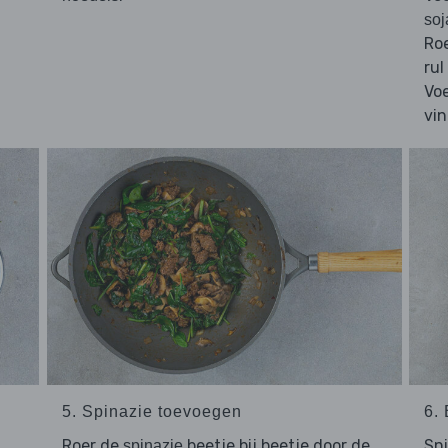
soj
Roe
rul
Voe
vin
5. Spinazie toevoegen
6.
Roer de
beetje bij beetje door de
Sn
spinazie