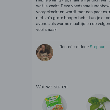
Heb je weinig tijd, maar wil je toch een 
wat je zoekt. Deze voedzame lunchbowl 
voorgekookt en wordt met een paar extra
niet zo'n grote honger hebt, kun je er o
avonds als warme maaltijd en de volgen
veel smaak!
Gecreëerd door:
Stephan
Wat we sturen