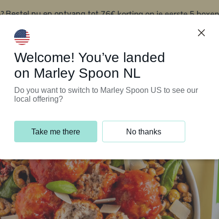
?
76€ korting op je eerste 5 boxen
Bestel nu en ontvang tot
t
Klantenservice
Welcome! You’ve landed
on Marley Spoon NL
Do you want to switch to Marley Spoon US to see our
local offering?
Take me there
No thanks