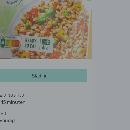
Start nu
EIDINGSTIJD
- 15 minuten
EAU
voudig