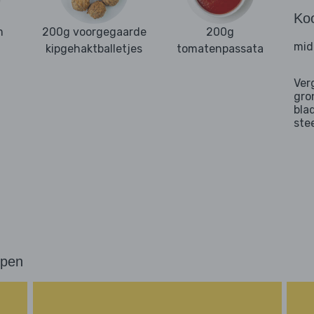
Ko
m
200g voorgegaarde
200g
mid
kipgehaktballetjes
tomatenpassata
Ver
gro
bla
ste
ppen