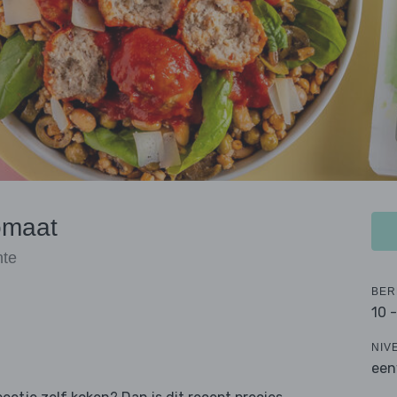
omaat
nte
BER
10 
NIV
een