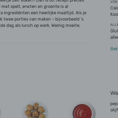
beetje zelf koken? Dan is dit recept precies
VOE
met spelt, erwten en groente is al
Cal
 ingrediënten een heerlijke maaltijd. Als je
Koo
ok twee porties van maken – bijvoorbeeld ’s
ALL
de dag als lunch op werk. Weinig moeite,
Glu
all
Bek
Wat
pep
olij