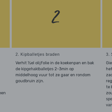
2. Kipballetjes braden
3.
Verhit ½el olijfolie in de koekenpan en bak
Gi
de
2-3min op
het
kipgehaktballetjes
middelhoog vuur tot ze gaar en rondom
za
goudbruin zijn.
re
te 
een
zo
spe
van