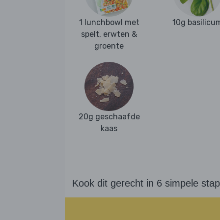
1 lunchbowl met
10g basilicu
spelt, erwten &
groente
20g geschaafde
kaas
Kook dit gerecht in 6 simpele sta