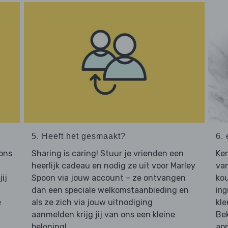
5. Heeft het gesmaakt?
6. 
 ons
Sharing is caring! Stuur je vrienden een
Ken
heerlijk cadeau en nodig ze uit voor Marley
van
ij
Spoon via jouw account – ze ontvangen
kou
dan een speciale welkomstaanbieding en
ing
e
als ze zich via jouw uitnodiging
kle
aanmelden krijg jij van ons een kleine
Bek
beloning!
app