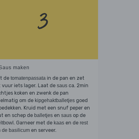
 Saus maken
et de
in de pan en zet
tomatenpassata
 vuur iets lager. Laat de
ca. 2min
saus
chtjes koken en zwenk de pan
gelmatig om de
goed
kipgehaktballetjes
bedekken. Kruid met een snuf peper en
ut en schep de
en
op de
balletjes
saus
. Garneer met de
en de
ltbowl
kaas
rest
en serveer.
 de basilicum