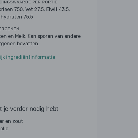
DINGSWAARDE PER PORTIE
orieën 750,
Vet 27.5,
Eiwit 43.5,
lhydraten 75.5
ERGENEN
ten en Melk. Kan sporen van andere
ergenen bevatten.
ijk ingrediëntinformatie
 je verder nodig hebt
er en zout
folie