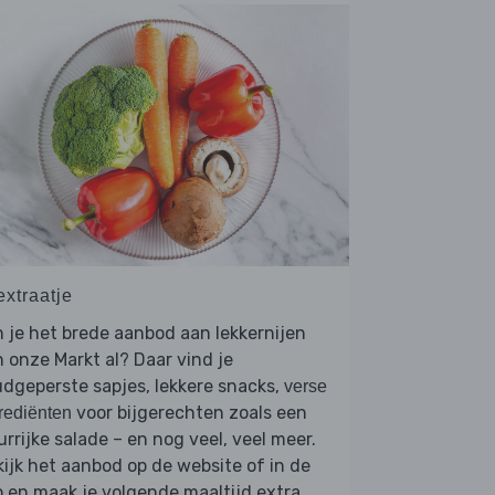
extraatje
 je het brede aanbod aan lekkernijen
 onze Markt al? Daar vind je
dgeperste sapjes, lekkere snacks,
verse
voor bijgerechten zoals een
rediënten
urrijke salade – en nog veel, veel meer.
ijk het aanbod op de website of in de
 en maak je volgende maaltijd extra