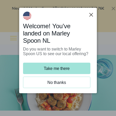
Nieuw bij Marley Spoon?
76€
Bestel nu en ontvang tot
korting op je eerste 5 boxen
.
Inwisselen
Welcome! You’ve
landed on Marley
Spoon NL
Do you want to switch to Marley
Spoon US to see our local offering?
Take me there
No thanks