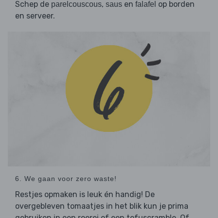
Schep de
,
en
op borden
parelcouscous
saus
falafel
en serveer.
6. We gaan voor zero waste!
Restjes opmaken is leuk én handig! De
overgebleven tomaatjes in het blik kun je prima
gebruiken in een roerei of een tofuscramble. Of