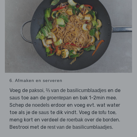
6. Afmaken en serveren
Voeg de
,
en de
paksoi
⅔ van de basilicumblaadjes
toe aan de
en bak 1-2min mee.
saus
groentepan
Schep de
erdoor en voeg evt. wat water
noedels
toe als je de
te dik vindt. Voeg de
toe,
saus
tofu
meng kort en verdeel de
over de borden.
roerbak
Bestrooi met de
.
rest van de basilicumblaadjes