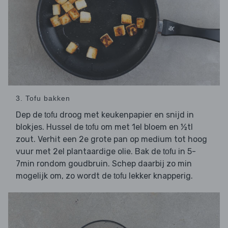
3. Tofu bakken
Dep de
droog met keukenpapier en snijd in
tofu
blokjes. Hussel de
om met 1el bloem en ½tl
tofu
zout. Verhit een 2e grote pan op medium tot hoog
vuur met 2el plantaardige olie. Bak de
in 5-
tofu
7min rondom goudbruin. Schep daarbij zo min
mogelijk om, zo wordt de
lekker knapperig.
tofu