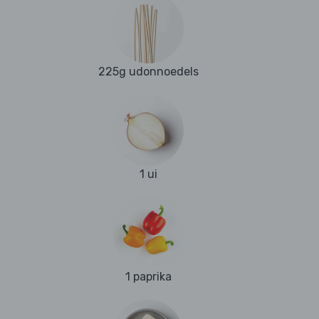
225g udonnoedels
1 ui
1 paprika