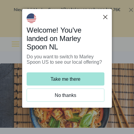
Nieuw bij Marley Spoon?
76€
Bestel nu en ontvang tot
korting op je eerste 5 boxen
.
Inwisselen
Welcome! You’ve
landed on Marley
Spoon NL
Do you want to switch to Marley
Spoon US to see our local offering?
Take me there
No thanks