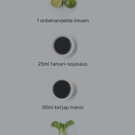
1 onbehandelde limoen
25ml tamari-sojasaus
50ml ketjap manis