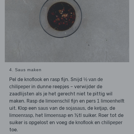
4. Saus maken
Pel de
en rasp fijn. Snijd
knoflook
½ van de
in dunne reepjes – verwijder de
chilipeper
zaadlijsten als je het gerecht niet te pittig wil
maken. Rasp de
fijn en pers
limoenschil
1 limoenhelft
uit. Klop een
van de
, de
, de
saus
sojasaus
ketjap
, het
en ½tl suiker. Roer tot de
limoenrasp
limoensap
suiker is opgelost en voeg de
en
knoflook
chilipeper
toe.