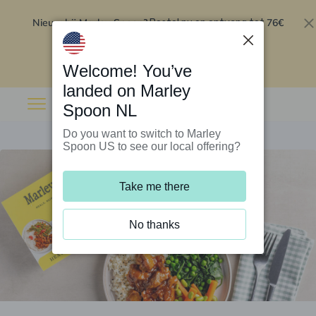
Nieuw bij Marley Spoon?
76€
Bestel nu en ontvang tot
korting op je eerste 5 boxen
.
Inwisselen
Welcome! You’ve
landed on Marley
Spoon NL
Do you want to switch to Marley
Spoon US to see our local offering?
Take me there
No thanks