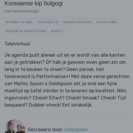
Koreaanse kip bulgogi
met bloemkoolrijst
BINNEN 30 MIN.
GEVOGELTE
ONDER 650KCAL
ZUIVELARM
GOEDE KLIMAATSCORE
EIWIT+
Tafelverhaal
Je agenda puilt alweer uit en er wordt van alle kanten
aan je getrokken? Of heb je gewoon even geen zin om
lang in te keuken te staan? Geen paniek, het
toverwoord is Performance+! Met deze verse gerechten
van Marley Spoon x Goldspoon zet je snel een fijne
maaltijd op tafel zónder in te leveren op kwaliteit. Niks
ingevroren? Check! Eitwit? Check! Smaak? Check! Tijd
bespaard? Dubbel-check! Eet smakelijk.
Gecreëerd door:
Goldspoon