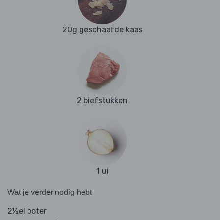
20g geschaafde kaas
2 biefstukken
1 ui
Wat je verder nodig hebt
2½el boter