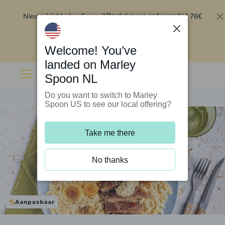
Nieuw bij Marley Spoon?
76€
Bestel nu en ontvang tot
korting op je eerste 5 boxen
.
Inwisselen
Welcome! You’ve
landed on Marley
Spoon NL
Do you want to switch to Marley
Spoon US to see our local offering?
Take me there
No thanks
Aanpasbaar