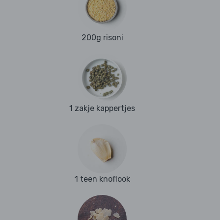
200g risoni
1 zakje kappertjes
1 teen knoflook