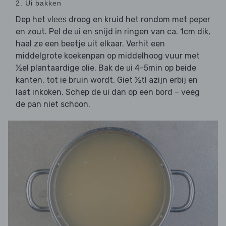
2. Ui bakken
Dep het
droog en kruid het rondom met peper
vlees
en zout. Pel de
en snijd in ringen van ca. 1cm dik,
ui
haal ze een beetje uit elkaar. Verhit een
middelgrote koekenpan op middelhoog vuur met
½el plantaardige olie. Bak de
4-5min op beide
ui
kanten, tot ie bruin wordt. Giet ½tl azijn erbij en
laat inkoken. Schep de
dan op een bord – veeg
ui
de pan niet schoon.