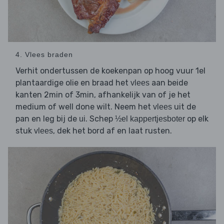
4. Vlees braden
Verhit ondertussen de koekenpan op hoog vuur 1el
plantaardige olie en braad het
aan beide
vlees
kanten 2min of 3min, afhankelijk van of je het
medium of well done wilt. Neem het
uit de
vlees
pan en leg bij de
. Schep
op elk
ui
½el kappertjesboter
stuk
, dek het bord af en laat rusten.
vlees