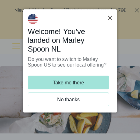
Nieuw bij Marley Spoon?
76€
Bestel nu en ontvang tot
korting op je eerste 5 boxen
.
Inwisselen
Welcome! You’ve
landed on Marley
Spoon NL
Do you want to switch to Marley
Spoon US to see our local offering?
Take me there
No thanks