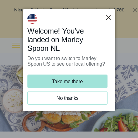
Nieuw bij Marley Spoon?
76€
Bestel nu en ontvang tot
korting op je eerste 5 boxen
.
Inwisselen
Welcome! You’ve
landed on Marley
Spoon NL
Do you want to switch to Marley
Spoon US to see our local offering?
Take me there
No thanks