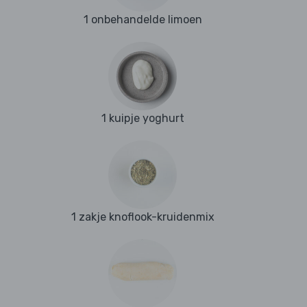
1 onbehandelde limoen
1 kuipje yoghurt
1 zakje knoflook-kruidenmix