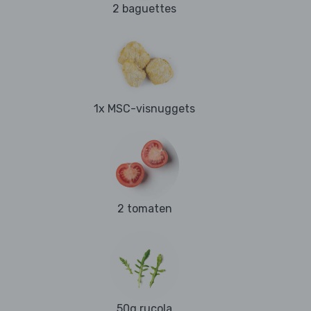
2 baguettes
1x MSC-visnuggets
2 tomaten
50g rucola