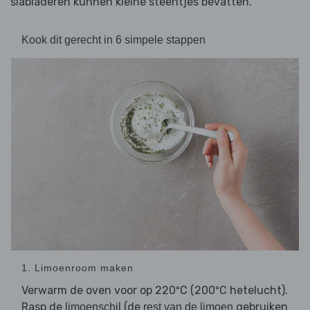
slabladeren kunnen kleine steentjes bevatten.
Kook dit gerecht in 6 simpele stappen
1. Limoenroom maken
Verwarm de oven voor op 220ºC (200ºC hetelucht).
Rasp de
(de
gebruiken
limoenschil
rest van de limoen