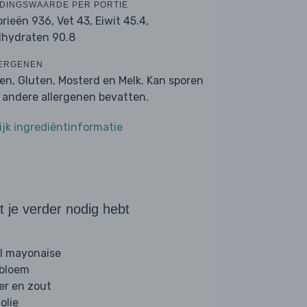
DINGSWAARDE PER PORTIE
orieën 936,
Vet 43,
Eiwit 45.4,
lhydraten 90.8
ERGENEN
ren, Gluten, Mosterd en Melk. Kan sporen
 andere allergenen bevatten.
ijk ingrediëntinformatie
 je verder nodig hebt
l mayonaise
 bloem
er en zout
folie