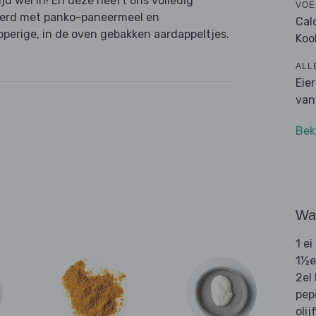
tijd wel in! En deze heeft ons volledig
VOE
neerd met panko-paneermeel en
Cal
pperige, in de oven gebakken aardappeltjes.
Koo
ALL
Eie
van
Bek
Wat
1 ei
1½e
2el
pep
olij