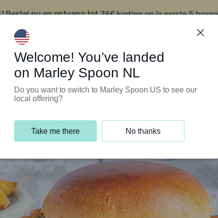
?
76€ korting op je eerste 5 boxen
Bestel nu en ontvang tot
t
Klantenservice
Welcome! You’ve landed
on Marley Spoon NL
Do you want to switch to Marley Spoon US to see our
local offering?
Take me there
No thanks