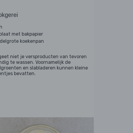
okgerei
n
plaat met bakpapier
delgrote koekenpan
geet niet je versproducten van tevoren
ndig te wassen. Voornamelijk de
dgroenten en slabladeren kunnen kleine
entjes bevatten.