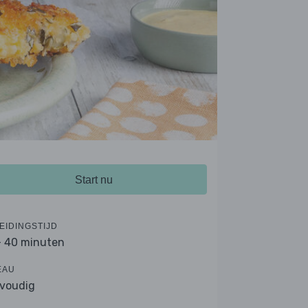
Start nu
EIDINGSTIJD
- 40 minuten
EAU
voudig