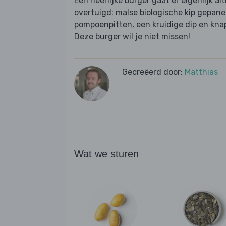
Een heerlijke burger gaat er eigenlijk al
overtuigd: malse biologische kip gepa
pompoenpitten, een kruidige dip en kna
Deze burger wil je niet missen!
Gecreëerd door:
Matthias
Wat we sturen