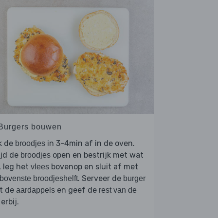
 Burgers bouwen
k de
in 3-4min af in de oven.
broodjes
ijd de
open en bestrijk met wat
broodjes
, leg het
bovenop en sluit af met
vlees
. Serveer de
bovenste broodjeshelft
burger
t de
en geef de
aardappels
rest van de
erbij.