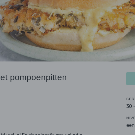
met pompoenpitten
BER
30 
NIV
een