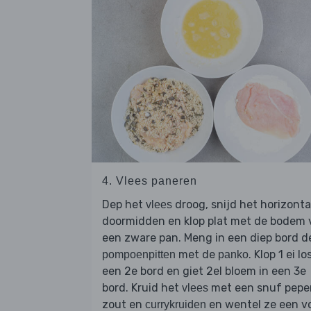
4. Vlees paneren
Dep het
droog, snijd het horizonta
vlees
doormidden en klop plat met de bodem 
een zware pan. Meng in een diep bord d
met de
. Klop 1 ei lo
pompoenpitten
panko
een 2e bord en giet 2el bloem in een 3e
bord. Kruid het
met een snuf peper
vlees
zout en
en wentel ze een v
currykruiden