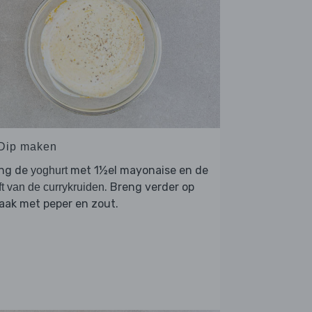
 Dip maken
ng de
met 1½el mayonaise en de
yoghurt
. Breng verder op
ft van de currykruiden
aak met peper en zout.