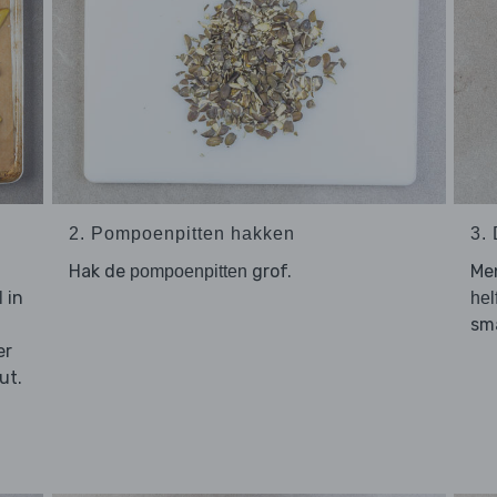
2. Pompoenpitten hakken
3.
Hak de
grof.
Me
pompoenpitten
in
l
hel
sm
er
ut.