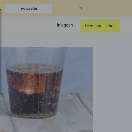
.
Inwisselen
Inloggen
Kies maaltijdbox