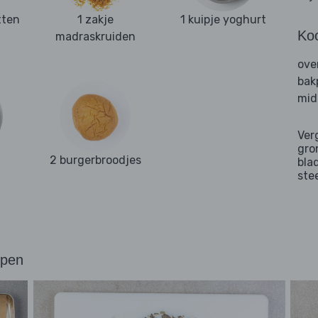
tten
1 zakje
1 kuipje yoghurt
Ko
madraskruiden
ove
bak
mid
Ver
gro
2 burgerbroodjes
bla
ste
ppen