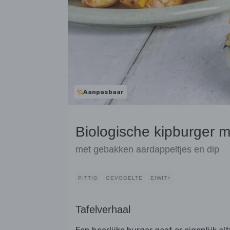
Aanpasbaar
Biologische kipburger 
met gebakken aardappeltjes en dip
PITTIG
GEVOGELTE
EIWIT+
Tafelverhaal