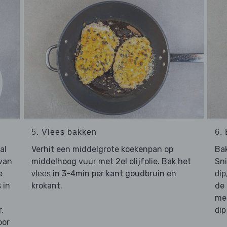
5. Vlees bakken
6.
al
Verhit een middelgrote koekenpan op
Ba
van
middelhoog vuur met 2el olijfolie. Bak het
Sn
e
in 3-4min per kant goudbruin en
vlees
dip
s in
krokant.
de
me
,
dip
oor