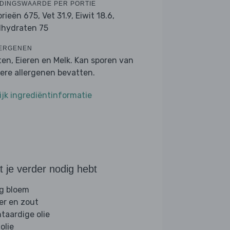
DINGSWAARDE PER PORTIE
orieën 675,
Vet 31.9,
Eiwit 18.6,
lhydraten 75
ERGENEN
ten, Eieren en Melk. Kan sporen van
ere allergenen bevatten.
ijk ingrediëntinformatie
 je verder nodig hebt
g bloem
er en zout
ntaardige olie
folie