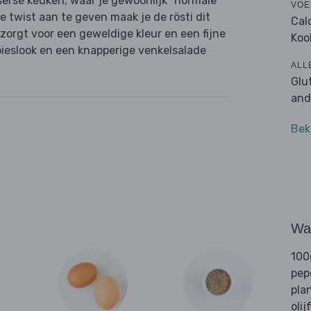
tserse keuken, waar je gewoonlijk "normale"
VOE
e twist aan te geven maak je de rösti dit
Cal
zorgt voor een geweldige kleur en een fijne
Koo
bieslook en een knapperige venkelsalade
ALL
Glu
and
Bek
Wat
100
pep
pla
olij