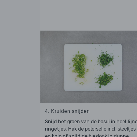
4. Kruiden snijden
Snijd het
van de
in heel fijn
groen
bosui
ringetjes. Hak de
peterselie incl. steeltjes
en knip of snijd de
in dunne
bieslook