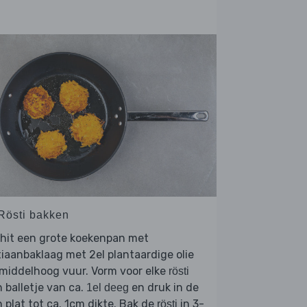
 Rösti bakken
rhit een grote koekenpan met
iaanbaklaag met 2el plantaardige olie
middelhoog vuur. Vorm voor elke
rösti
 balletje van ca.
en druk in de
1el deeg
 plat tot ca. 1cm dikte. Bak de
in 3-
rösti