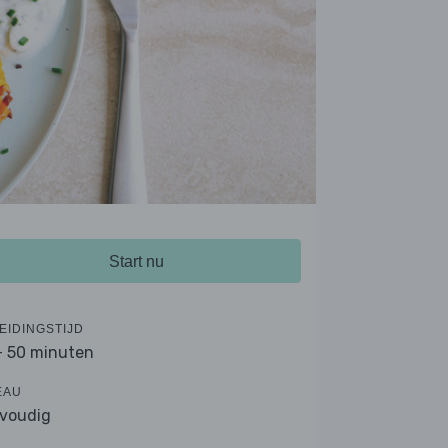
Start nu
EIDINGSTIJD
- 50 minuten
EAU
voudig