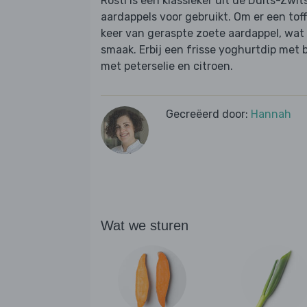
Rösti is een klassieker uit de Duits-Zwi
aardappels voor gebruikt. Om er een toff
keer van geraspte zoete aardappel, wat 
smaak. Erbij een frisse yoghurtdip met 
met peterselie en citroen.
Gecreëerd door:
Hannah
Wat we sturen