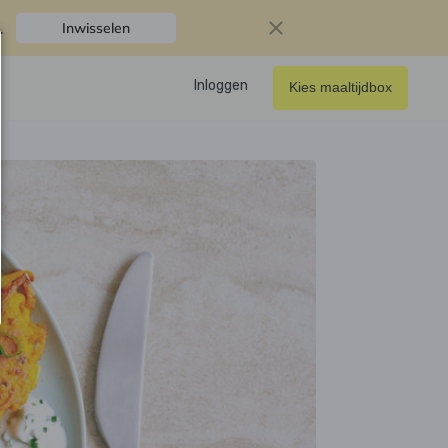
.
Inwisselen
Inloggen
Kies maaltijdbox