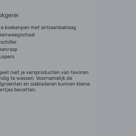
okgerei
te koekenpan met antiaanbaklaag
kenweegschaal
schiller
kenrasp
ruspers
geet niet je versproducten van tevoren
ndig te wassen. Voornamelijk de
dgroenten en slabladeren kunnen kleine
entjes bevatten.