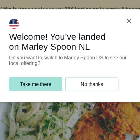
?
76€ korting op je eerste 5 boxen
Bestel nu en ontvang tot
t
Klantenservice
Welcome! You’ve landed
on Marley Spoon NL
Do you want to switch to Marley Spoon US to see our
local offering?
Take me there
No thanks