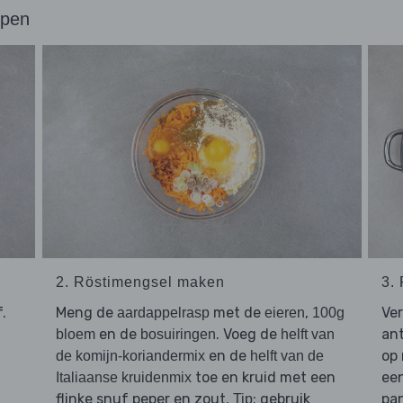
ppen
2. Röstimengsel maken
3.
.
Meng de
met de
,
Ve
aardappelrasp
eieren
100g
en de
. Voeg de
ant
bloem
bosuiringen
helft van
en de
op 
de komijn-koriandermix
helft van de
toe en kruid met een
een
Italiaanse kruidenmix
flinke snuf peper en zout.
: gebruik
pan
Tip