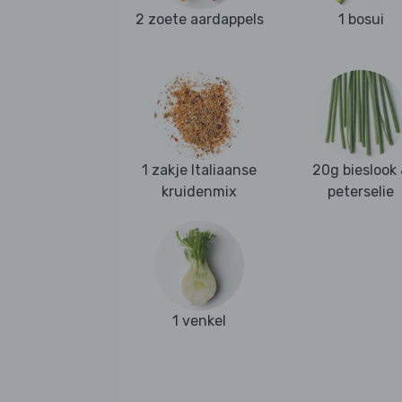
2 zoete aardappels
1 bosui
1 zakje Italiaanse
20g bieslook
kruidenmix
peterselie
1 venkel