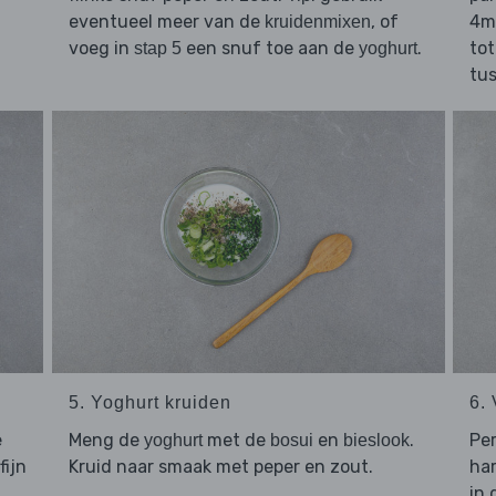
eventueel meer van de
, of
4mi
kruidenmixen
voeg in
een snuf toe aan de
.
to
stap 5
yoghurt
tus
5. Yoghurt kruiden
6.
e
Meng de
met de
en
.
Pe
yoghurt
bosui
bieslook
fijn
Kruid naar smaak met peper en zout.
ha
in 