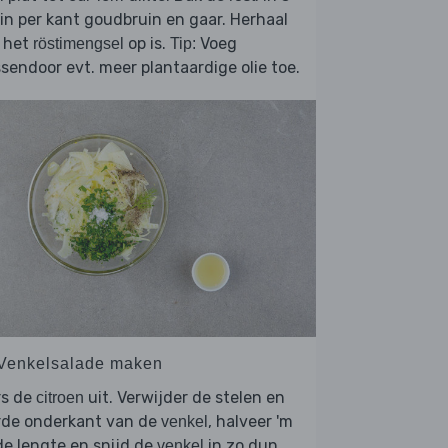
n per kant goudbruin en gaar. Herhaal
t het
op is.
Voeg
röstimengsel
Tip:
sendoor evt. meer plantaardige olie toe.
 Venkelsalade maken
rs de
uit. Verwijder de stelen en
citroen
rde onderkant van de
, halveer 'm
venkel
de lengte en snijd de
in zo dun
venkel