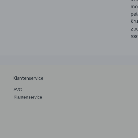
mog
pet
Kr
zou
röst
Klantenservice
AVG
Klantenservice