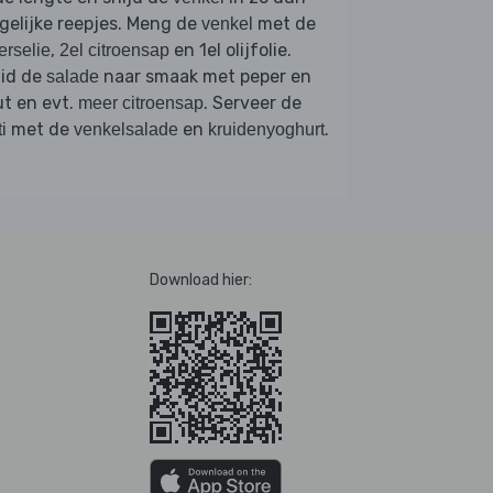
elijke reepjes. Meng de
met de
venkel
,
en 1el olijfolie.
erselie
2el citroensap
uid de
naar smaak met peper en
salade
t en evt.
. Serveer de
meer citroensap
met de
en
.
i
venkelsalade
kruidenyoghurt
Download hier: