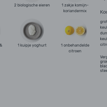
2 biologische eieren
1 zakje komijn-
koriandermix
Ko
gro
keu
dun
keu
cit
 &
1 kuipje yoghurt
1 onbehandelde
citroen
Ver
gro
bla
ste