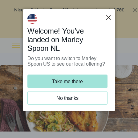
Nieuw bij Marley Spoon?
76€
Bestel nu en ontvang tot
korting op je eerste 5 boxen
.
Inwisselen
Welcome! You’ve
landed on Marley
Spoon NL
Do you want to switch to Marley
Spoon US to see our local offering?
Take me there
No thanks