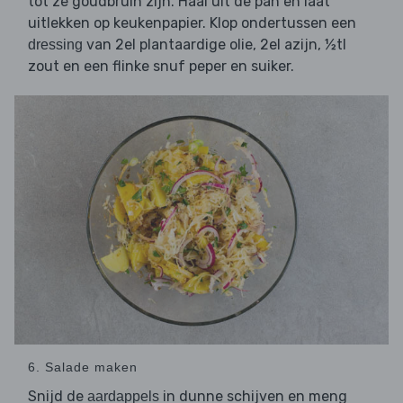
tot ze goudbruin zijn. Haal uit de pan en laat
uitlekken op keukenpapier. Klop ondertussen een
van 2el plantaardige olie, 2el azijn, ½tl
dressing
zout en een flinke snuf peper en suiker.
6. Salade maken
Snijd de
in dunne schijven en meng
aardappels