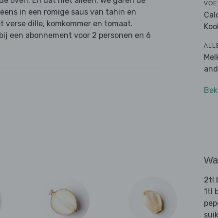
de oven. En dat niet alleen, we garen de
VOE
eens in een romige saus van tahin en
Cal
met verse dille, komkommer en tomaat.
Koo
s bij een abonnement voor 2 personen en 6
ALL
Mel
and
Bek
Wat
2tl 
1tl
pep
sui