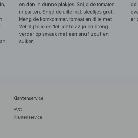
,
en dan in dunne plakjes. Snijd de
de
in
tomaten
in parten. Snijd de
grof.
ove
dille incl. steeltjes
en
Meng de
,
en
met
er 
komkommer
tomaat
dille
r
2el olijfolie en 1el lichte azijn en breng
verder op smaak met een snuf zout en
dan
suiker.
Klantenservice
AVG
Klantenservice