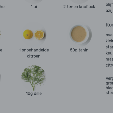
olij
che
1 ui
2 tenen knoflook
azi
Ko
ove
kle
sta
se
1 onbehandelde
50g tahin
keu
citroen
maa
cit
Ver
gro
bla
ste
10g dille