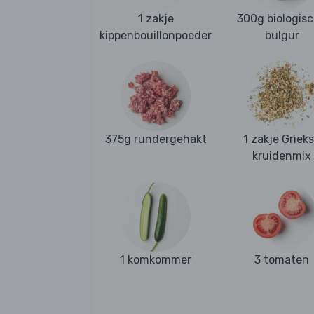
1 zakje
300g biologis
kippenbouillonpoeder
bulgur
375g rundergehakt
1 zakje Griek
kruidenmix
1 komkommer
3 tomaten