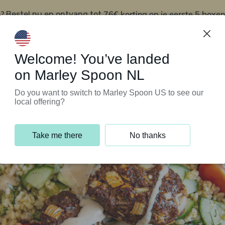
?
76€ korting op je eerste 5 boxen
Bestel nu en ontvang tot
t
Klantenservice
Welcome! You’ve landed
on Marley Spoon NL
Do you want to switch to Marley Spoon US to see our
local offering?
Take me there
No thanks