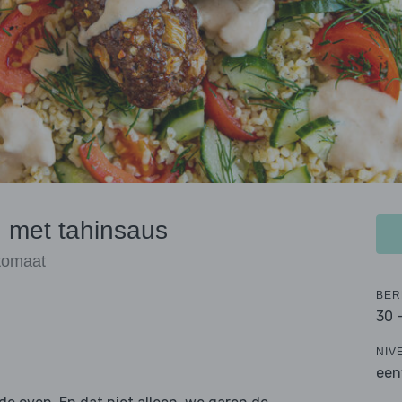
n met tahinsaus
tomaat
BER
30 
NIV
een