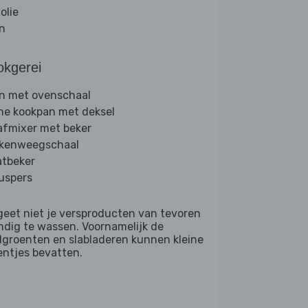
folie
jn
okgerei
n met ovenschaal
ine kookpan met deksel
afmixer met beker
kenweegschaal
tbeker
ruspers
geet niet je versproducten van tevoren
ndig te wassen. Voornamelijk de
dgroenten en slabladeren kunnen kleine
entjes bevatten.