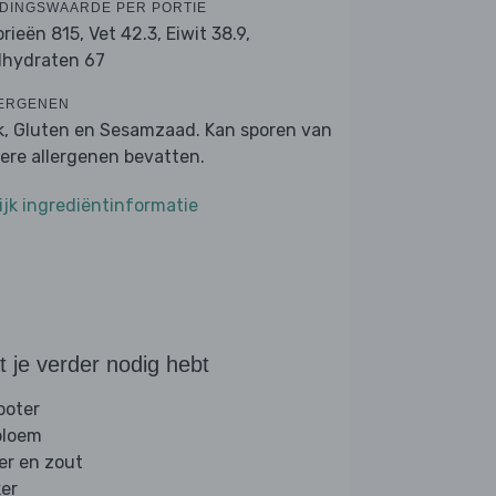
DINGSWAARDE PER PORTIE
orieën 815,
Vet 42.3,
Eiwit 38.9,
lhydraten 67
ERGENEN
k, Gluten en Sesamzaad. Kan sporen van
ere allergenen bevatten.
ijk ingrediëntinformatie
 je verder nodig hebt
boter
 bloem
er en zout
ker