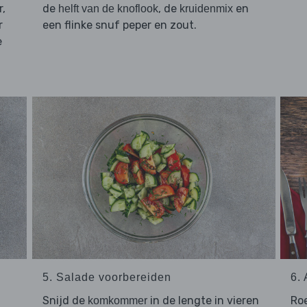
,
de
, de
en
helft van de knoflook
kruidenmix
r
een flinke snuf peper en zout.
e
5. Salade voorbereiden
6.
Snijd de
in de lengte in vieren
Ro
komkommer