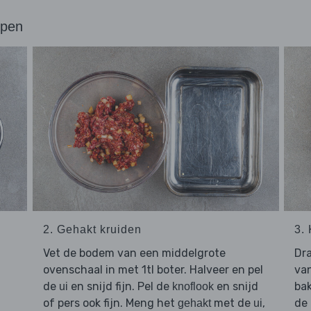
ppen
2. Gehakt kruiden
3.
Vet de bodem van een middelgrote
Dr
ovenschaal in met 1tl boter. Halveer en pel
va
de
en snijd fijn. Pel de
en snijd
bak
ui
knoflook
of pers ook fijn. Meng het
met de
,
de 
gehakt
ui