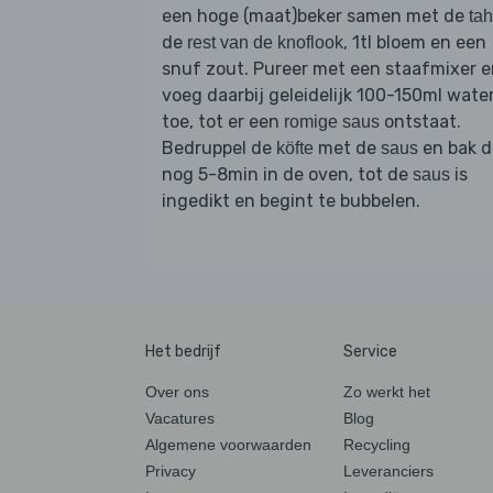
een hoge (maat)beker samen met de
tah
de
, 1tl bloem en een
rest van de knoflook
snuf zout. Pureer met een staafmixer 
voeg daarbij geleidelijk 100-150ml wate
toe, tot er een
ontstaat.
romige saus
Bedruppel de
met de
en bak 
köfte
saus
nog 5-8min in de oven, tot de
is
saus
ingedikt en begint te bubbelen.
Het bedrijf
Service
Over ons
Zo werkt het
Vacatures
Blog
Algemene voorwaarden
Recycling
Privacy
Leveranciers