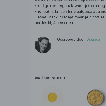
We maken weer eens heerlijke köfte uit 
kruidige rundergehaktworstjes ook nog 
knoflook. Erbij een fijne bulgursalade 
Geniet! Met dit recept maak je 3 portie
porties bij 4 personen.
Gecreëerd door:
Jessica
Wat we sturen