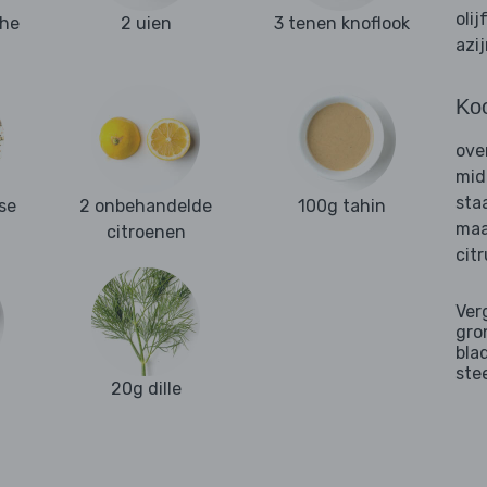
olij
che
2 uien
3 tenen knoflook
azi
Ko
ove
mid
sta
se
2 onbehandelde
100g tahin
maa
citroenen
cit
Ver
gro
bla
ste
20g dille