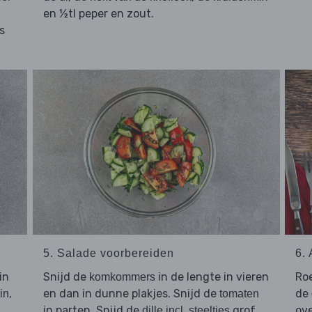
en ½tl peper en zout.
s
5. Salade voorbereiden
6.
in
Snijd de
in de lengte in vieren
Ro
komkommers
,
en dan in dunne plakjes. Snijd de
de
in
tomaten
in parten. Snijd de
grof.
ove
dille incl. steeltjes