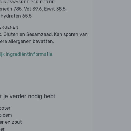
DINGSWAARDE PER PORTIE
orieën 785,
Vet 39.6,
Eiwit 38.5,
lhydraten 65.5
ERGENEN
k, Gluten en Sesamzaad. Kan sporen van
ere allergenen bevatten.
ijk ingrediëntinformatie
 je verder nodig hebt
boter
 bloem
er en zout
ker