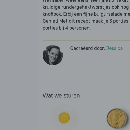
We maken weer eens heerlijke köfte uit 
kruidige rundergehaktworstjes ook nog 
knoflook. Erbij een fijne bulgursalade 
Geniet! Met dit recept maak je 3 portie
porties bij 4 personen.
Gecreëerd door:
Jessica
Wat we sturen