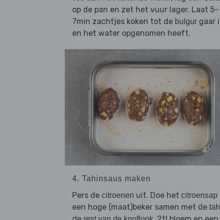
op de pan en zet het vuur lager. Laat 5-
7min zachtjes koken tot de
gaar i
bulgur
en het water opgenomen heeft.
4. Tahinsaus maken
Pers de
uit. Doe het
citroenen
citroensap
een hoge (maat)beker samen met de
tah
de
, 2tl bloem en een
rest van de knoflook