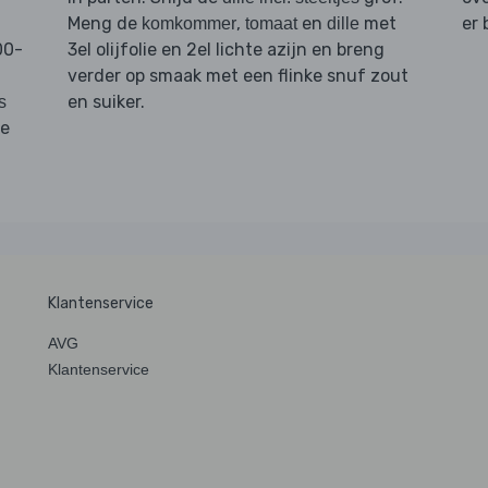
Meng de
,
en
met
er 
komkommer
tomaat
dille
00-
3el olijfolie en 2el lichte azijn en breng
verder op smaak met een flinke snuf zout
en suiker.
s
de
Klantenservice
AVG
Klantenservice