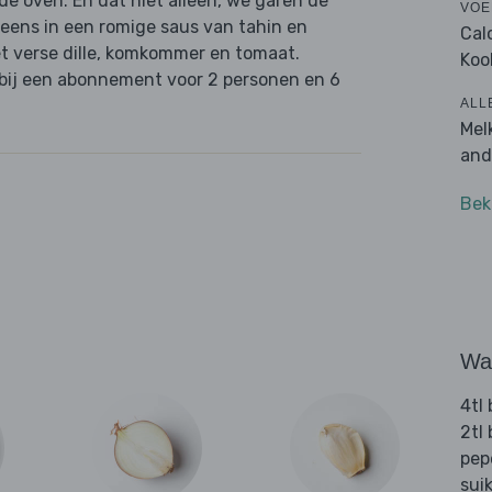
de oven. En dat niet alleen, we garen de
VOE
eens in een romige saus van tahin en
Cal
met verse dille, komkommer en tomaat.
Koo
s bij een abonnement voor 2 personen en 6
ALL
Mel
and
Bek
Wat
4tl 
2tl
pep
sui