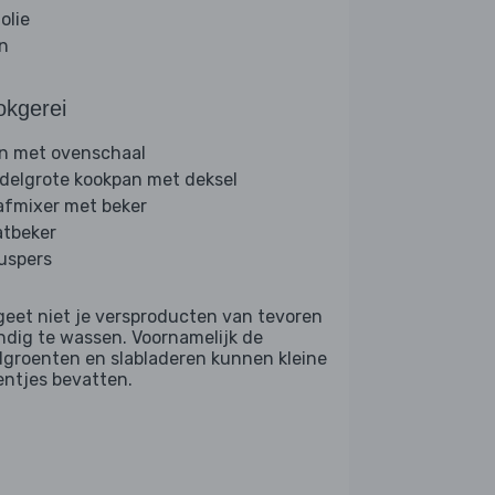
folie
jn
okgerei
n met ovenschaal
delgrote kookpan met deksel
afmixer met beker
tbeker
ruspers
geet niet je versproducten van tevoren
ndig te wassen. Voornamelijk de
dgroenten en slabladeren kunnen kleine
entjes bevatten.