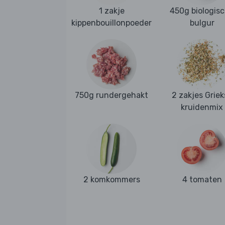
1 zakje
450g biologis
kippenbouillonpoeder
bulgur
750g rundergehakt
2 zakjes Griek
kruidenmix
2 komkommers
4 tomaten