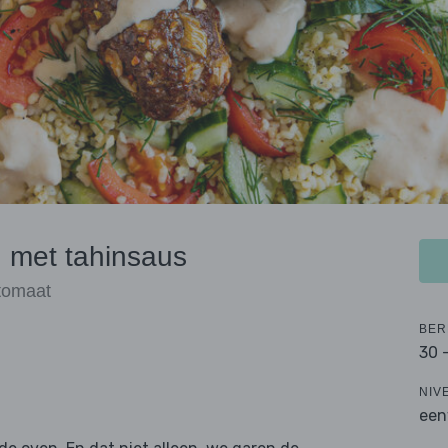
n met tahinsaus
tomaat
BER
30 
NIV
een