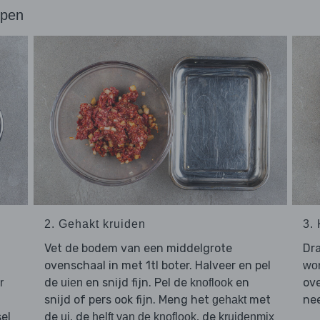
ppen
2. Gehakt kruiden
3.
Vet de bodem van een middelgrote
Dr
ovenschaal in met 1tl boter. Halveer en pel
wor
de
en snijd fijn. Pel de
en
ove
r
uien
knoflook
snijd of pers ook fijn. Meng het
met
nee
gehakt
el
de
, de
, de
ui
helft van de knoflook
kruidenmix