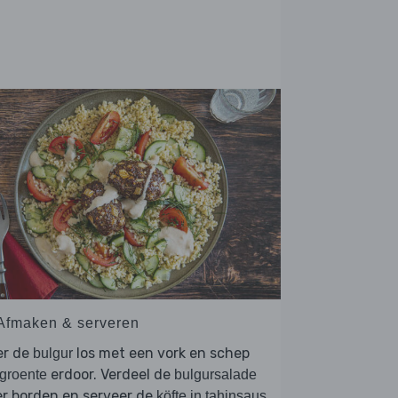
 Afmaken & serveren
er de
los met een vork en schep
bulgur
erdoor. Verdeel de
groente
bulgursalade
r borden en serveer de
köfte in tahinsaus