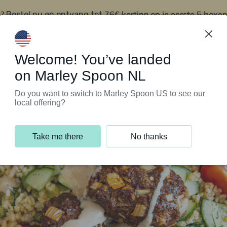
?
76€ korting op je eerste 5 boxen
Bestel nu en ontvang tot
t
Klantenservice
Welcome! You’ve landed
on Marley Spoon NL
Do you want to switch to Marley Spoon US to see our
local offering?
Take me there
No thanks