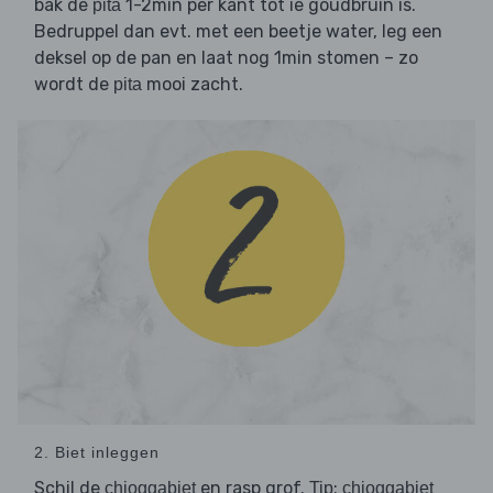
bak de
1-2min per kant tot ie goudbruin is.
pita
Bedruppel dan evt. met een beetje water, leg een
deksel op de pan en laat nog 1min stomen – zo
wordt de
mooi zacht.
pita
2. Biet inleggen
Schil de
en rasp grof.
:
chioggabiet
Tip
chioggabiet