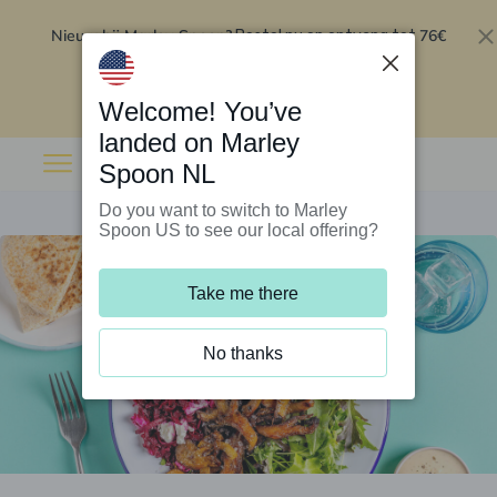
Nieuw bij Marley Spoon?
76€
Bestel nu en ontvang tot
korting op je eerste 5 boxen
.
Inwisselen
Welcome! You’ve
landed on Marley
Spoon NL
Do you want to switch to Marley
Spoon US to see our local offering?
Take me there
No thanks