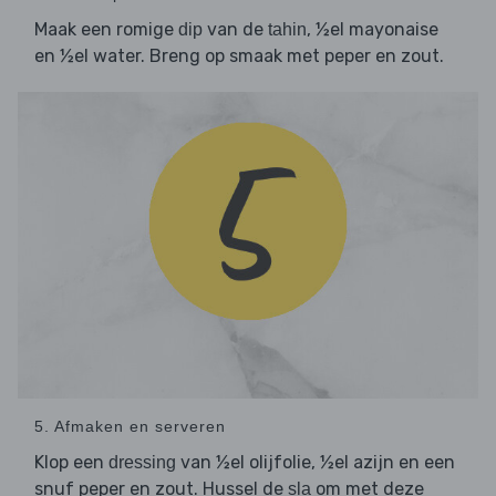
Maak een romige
van de
, ½el mayonaise
dip
tahin
en ½el water. Breng op smaak met peper en zout.
5. Afmaken en serveren
Klop een
van ½el olijfolie, ½el azijn en een
dressing
snuf peper en zout. Hussel de
om met deze
sla