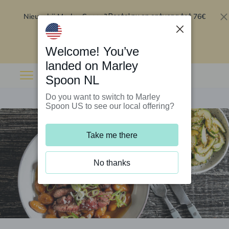
Nieuw bij Marley Spoon?
76€
Bestel nu en ontvang tot
korting op je eerste 5 boxen
.
Inwisselen
Welcome! You’ve
landed on Marley
Spoon NL
Do you want to switch to Marley
Spoon US to see our local offering?
Take me there
No thanks