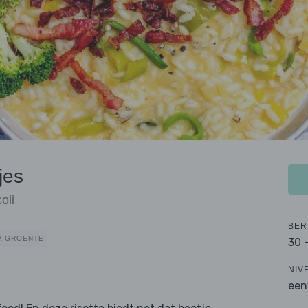
jes
oli
BER
A GROENTE
30 
NIV
een