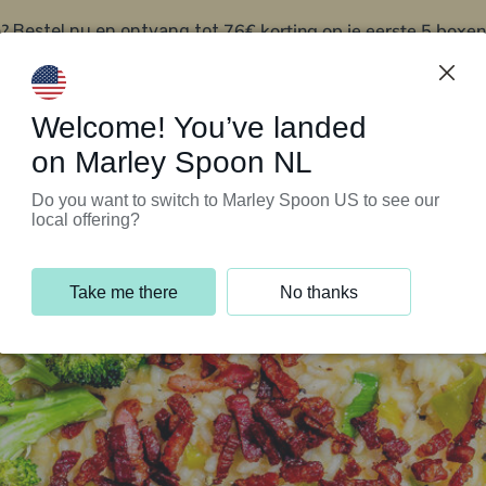
?
76€ korting op je eerste 5 boxen
Bestel nu en ontvang tot
t
Klantenservice
Welcome! You’ve landed
on Marley Spoon NL
Do you want to switch to Marley Spoon US to see our
local offering?
Take me there
No thanks