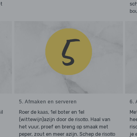
et
sch
bou
5. Afmaken en serveren
6.
il
Roer de
, 1el boter en 1el
Met
kaas
(wittewijn)azijn door de
. Haal van
hee
risotto
het vuur, proef en breng op smaak met
ris
peper, zout en meer azijn. Schep de
je 
risotto