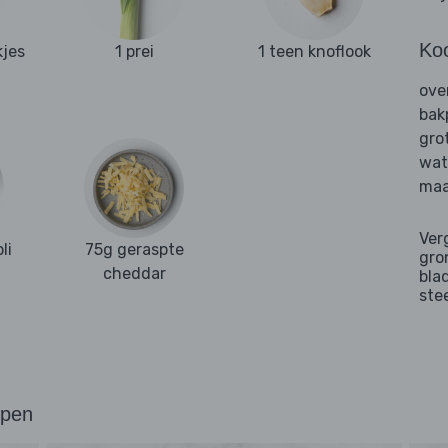
Ko
kjes
1 prei
1 teen knoflook
ove
bak
gro
wat
maa
Ver
li
75g geraspte
gro
cheddar
bla
ste
ppen