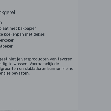
okgerei
n
plaat met bakpapier
te koekenpan met deksel
erkoker
tbeker
geet niet je versproducten van tevoren
ndig te wassen. Voornamelijk de
dgroenten en slabladeren kunnen kleine
entjes bevatten.