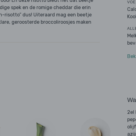
ood! En deze risotto biedt net dat beetje
VOE
dige spek en de romige cheddar die erin
Cal
n-risotto” dus! Uiteraard mag een beetje
Koo
klare, geroosterde broccoliroosjes maken
ALL
Mel
bev
Bek
Wat
2el
pep
olij
azi