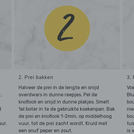
2. Prei bakken
3.
Halveer de
in de lengte en snijd
Vo
prei
.
overdwars in dunne reepjes. Pel de
Blu
en snijd in dunne plakjes. Smelt
knoflook
bou
t
1el boter in te de gebruikte koekenpan. Bak
nie
de
en
1-2min, op middelhoog
prei
knoflook
bou
ur.
vuur, tot de
zacht wordt. Kruid met
tus
prei
een snuf peper en zout.
is 