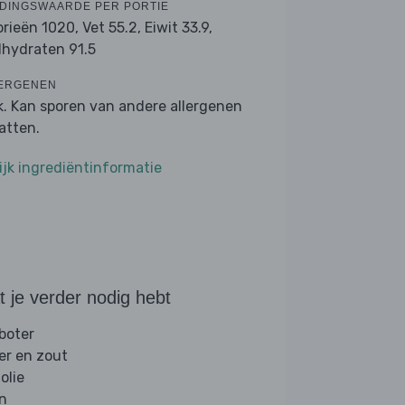
DINGSWAARDE PER PORTIE
orieën 1020,
Vet 55.2,
Eiwit 33.9,
lhydraten 91.5
ERGENEN
k. Kan sporen van andere allergenen
atten.
ijk ingrediëntinformatie
 je verder nodig hebt
 boter
er en zout
folie
jn