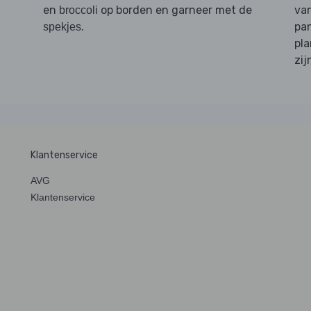
en
op borden en garneer met de
van
broccoli
.
pan
spekjes
pla
zij
Klantenservice
AVG
Klantenservice