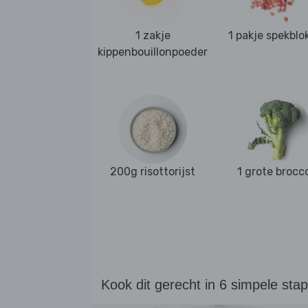
1 zakje
1 pakje spekblo
kippenbouillonpoeder
200g risottorijst
1 grote brocco
Kook dit gerecht in 6 simpele sta