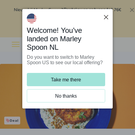
Nieuw bij Marley Spoon?
76€
Bestel nu en ontvang tot
korting op je eerste 5 boxen
.
Inwisselen
Welcome! You’ve
landed on Marley
Spoon NL
Do you want to switch to Marley
Spoon US to see our local offering?
Take me there
No thanks
Deal