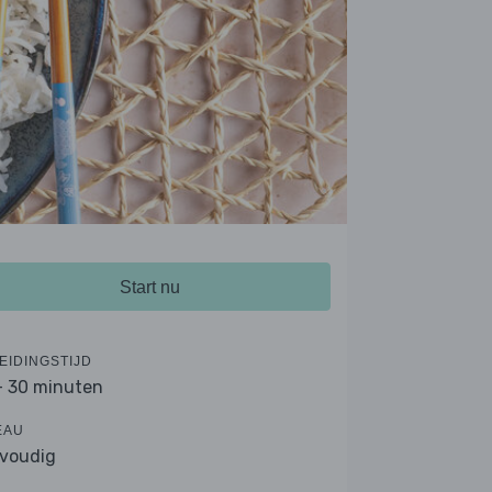
Start nu
EIDINGSTIJD
- 30 minuten
EAU
voudig