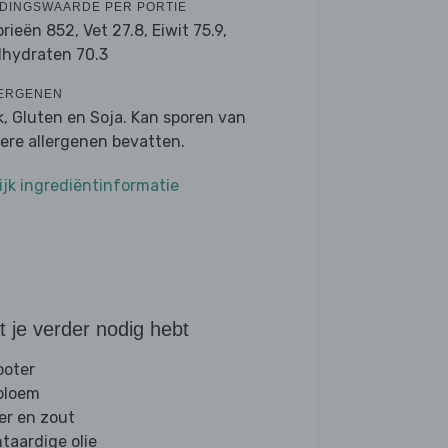
DINGSWAARDE PER PORTIE
orieën 852,
Vet 27.8,
Eiwit 75.9,
lhydraten 70.3
ERGENEN
k, Gluten en Soja. Kan sporen van
ere allergenen bevatten.
ijk ingrediëntinformatie
 je verder nodig hebt
boter
 bloem
er en zout
ntaardige olie