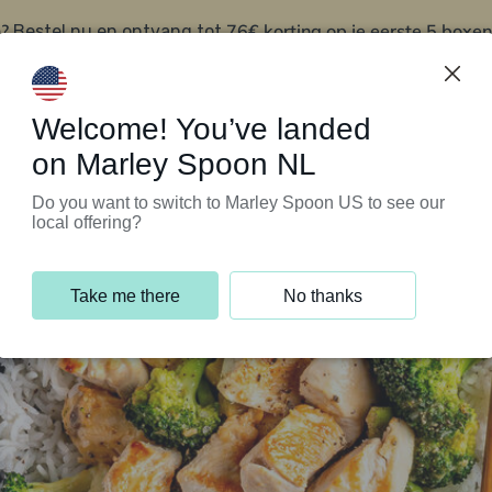
?
76€ korting op je eerste 5 boxen
Bestel nu en ontvang tot
t
Klantenservice
Welcome! You’ve landed
on Marley Spoon NL
Do you want to switch to Marley Spoon US to see our
local offering?
Take me there
No thanks