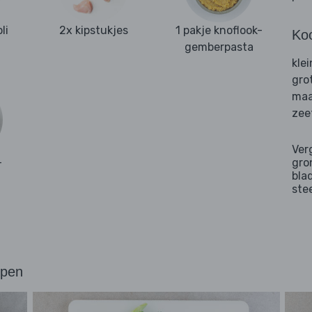
li
2x kipstukjes
1 pakje knoflook-
Ko
gemberpasta
kle
gro
maa
zee
Ver
-
gro
bla
ste
ppen