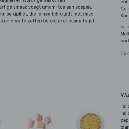
 keuken en wordt gemaakt van
VOE
artige smaak voegt umami toe aan soepen,
Cal
lse kipfilet, die je heerlijk kruidt met miso
Koo
en door te zetten bereid je er basmatirijst
ALL
Mel
and
Bek
Wat
1el 
1el
pep
pla