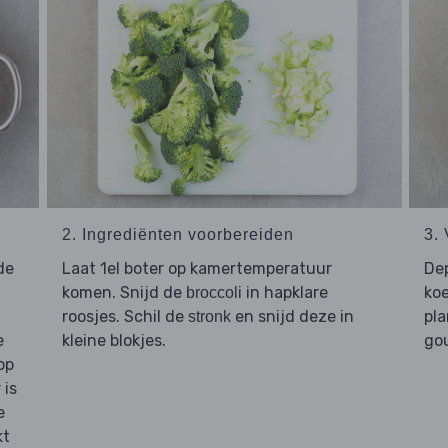
2. Ingrediënten voorbereiden
3.
de
Laat 1el boter op kamertemperatuur
De
komen. Snijd de
in hapklare
ko
broccoli
roosjes. Schil de
en snijd deze in
pla
stronk
e
kleine blokjes.
go
op
 is
e
kt