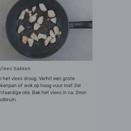
 Vlees bakken
p het
droog. Verhit een grote
vlees
ekenpan of wok op hoog vuur met 2el
ntaardige olie. Bak het
in ca. 2min
vlees
udbruin.