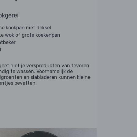
okgerei
ine kookpan met deksel
te wok of grote koekenpan
tbeker
f
geet niet je versproducten van tevoren
ndig te wassen. Voornamelijk de
dgroenten en slabladeren kunnen kleine
entjes bevatten.