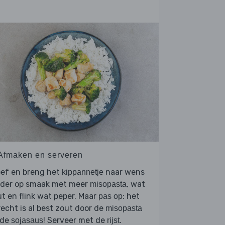
 Afmaken en serveren
oef en breng het
naar wens
kippannetje
rder op smaak met meer
, wat
misopasta
t en flink wat peper. Maar
: het
pas op
echt is al best zout door de
misopasta
 de
! Serveer met de
.
sojasaus
rijst