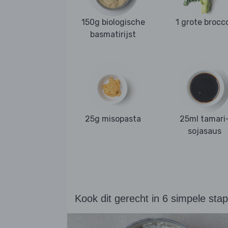
150g biologische
1 grote brocco
basmatirijst
25g misopasta
25ml tamari
sojasaus
Kook dit gerecht in 6 simpele sta