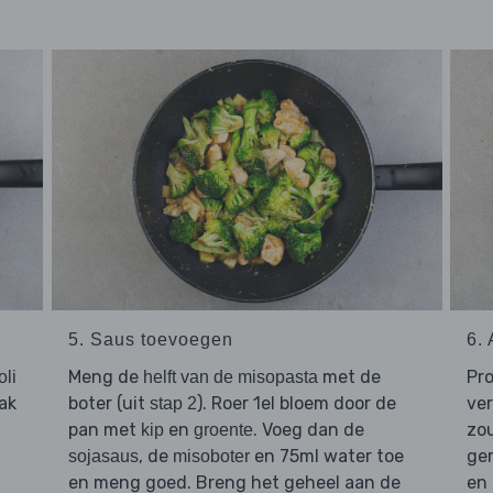
5. Saus toevoegen
6.
Meng de
met de
Pr
oli
helft van de misopasta
ak
boter (uit
). Roer 1el bloem door de
ve
stap 2
pan met
en
. Voeg dan de
zou
kip
groente
, de
en 75ml water toe
ger
sojasaus
misoboter
en meng goed. Breng het geheel aan de
en