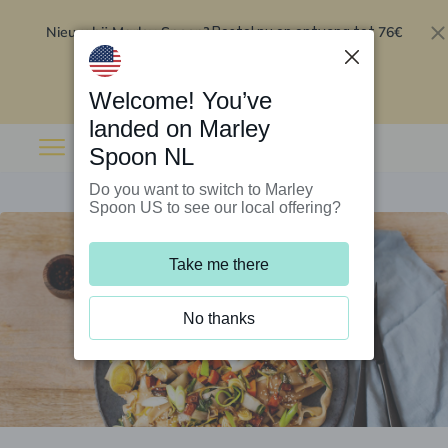
Nieuw bij Marley Spoon?
76€
Bestel nu en ontvang tot
korting op je eerste 5 boxen
.
Inwisselen
Welcome! You’ve
landed on Marley
Spoon NL
Do you want to switch to Marley
Spoon US to see our local offering?
Take me there
No thanks