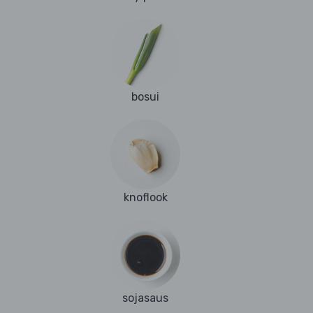
bosui
knoflook
sojasaus