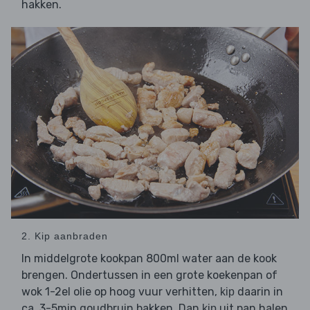
hakken.
2. Kip aanbraden
In middelgrote kookpan 800ml water aan de kook
brengen. Ondertussen in een grote koekenpan of
wok 1-2el olie op hoog vuur verhitten,
daarin in
kip
ca. 3-5min goudbruin bakken. Dan
uit pan halen
kip