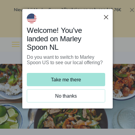
Nieuw bij Marley Spoon?
76€
Bestel nu en ontvang tot
korting op je eerste 5 boxen
.
Inwisselen
Welcome! You’ve
landed on Marley
Spoon NL
Do you want to switch to Marley
Spoon US to see our local offering?
Take me there
No thanks