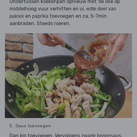
Ondertussen koekenpan opnieuw met 1el olie op
middelhoog vuur verhitten en
,
ui
witte deel van
en
toevoegen en ca. 5-7min
paksoi
paprika
aanbraden. Steeds roeren.
5. Saus toevoegen
Dan
toevoegen. Vervolgens
,
kip
zwarte bonensaus