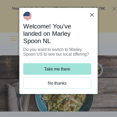
Nieuw bij Marley Spoon?
76€
Bestel nu en ontvang tot
korting op je eerste 5 boxen
.
Inwisselen
Welcome! You’ve
landed on Marley
Spoon NL
Do you want to switch to Marley
Spoon US to see our local offering?
Take me there
No thanks