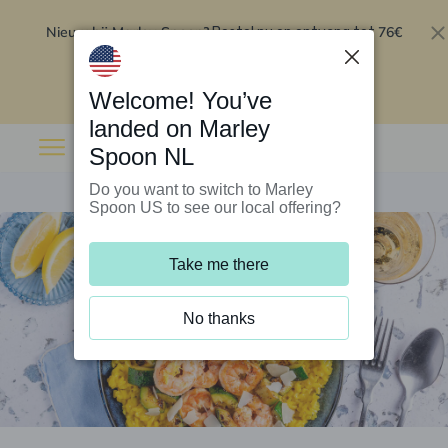
Nieuw bij Marley Spoon?
76€
Bestel nu en ontvang tot
korting op je eerste 5 boxen
.
Inwisselen
Welcome! You’ve
landed on Marley
Spoon NL
Do you want to switch to Marley
Spoon US to see our local offering?
Take me there
No thanks