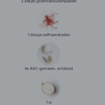
2 zakjes groentebouillonpoeder
1 doosje saffraandraden
4x ASC-garnalen, ontdooid
1 ui