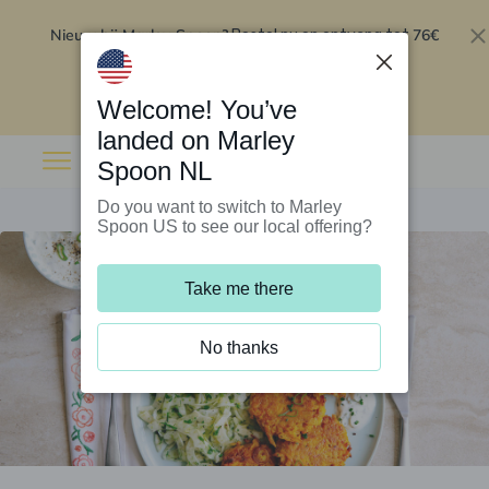
Nieuw bij Marley Spoon?
76€
Bestel nu en ontvang tot
korting op je eerste 5 boxen
.
Inwisselen
Welcome! You’ve
landed on Marley
Spoon NL
Do you want to switch to Marley
Spoon US to see our local offering?
Take me there
No thanks