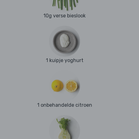
10g verse bieslook
1 kuipje yoghurt
1 onbehandelde citroen