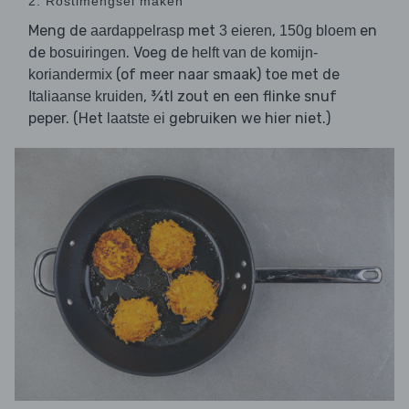
2. Röstimengsel maken
Meng de
met
,
en
aardappelrasp
3 eieren
150g bloem
de
. Voeg de
bosuiringen
helft van de komijn-
(of meer naar smaak) toe met de
koriandermix
, ¾tl zout en een flinke snuf
Italiaanse kruiden
peper. (Het
gebruiken we hier niet.)
laatste ei