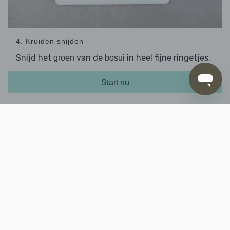
4. Kruiden snijden
Snijd het
van de
in heel fijne ringetjes.
groen
bosui
Hak de
fijn en knip of snijd
peterselie incl. steeltjes
de
in dunne ringetjes.
bieslook
Start nu