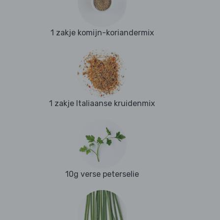
1 zakje komijn-koriandermix
1 zakje Italiaanse kruidenmix
10g verse peterselie