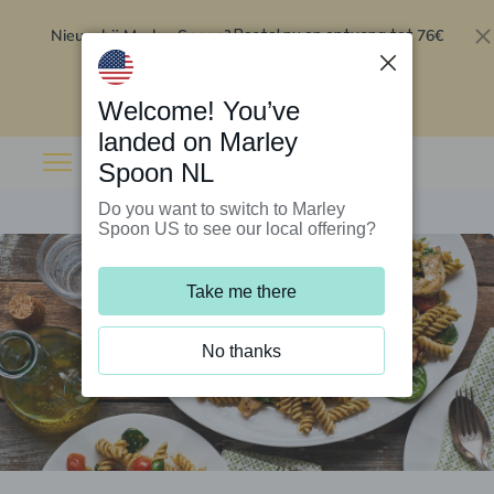
Nieuw bij Marley Spoon?
76€
Bestel nu en ontvang tot
korting op je eerste 5 boxen
.
Inwisselen
Welcome! You’ve
landed on Marley
Spoon NL
Do you want to switch to Marley
Spoon US to see our local offering?
Take me there
No thanks