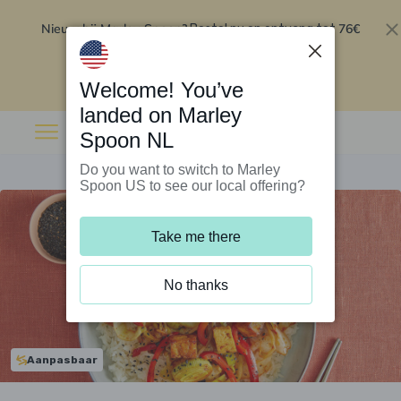
Nieuw bij Marley Spoon?
76€
Bestel nu en ontvang tot
korting op je eerste 5 boxen
.
Inwisselen
Welcome! You’ve
landed on Marley
Spoon NL
Do you want to switch to Marley
Spoon US to see our local offering?
Take me there
No thanks
Aanpasbaar