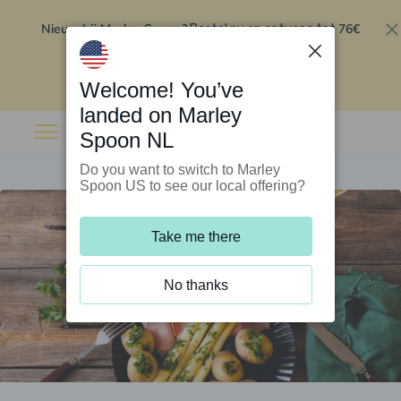
Nieuw bij Marley Spoon?
76€
Bestel nu en ontvang tot
korting op je eerste 5 boxen
.
Inwisselen
Welcome! You’ve
landed on Marley
Spoon NL
Do you want to switch to Marley
Spoon US to see our local offering?
Take me there
No thanks