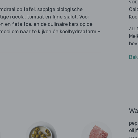
VOE
Cal
draai op tafel: sappige biologische
Koo
tige rucola, tomaat en fijne sjalot. Voor
n en feta toe, en de culinaire kers op de
ALL
k, mooi om naar te kijken én koolhydraatarm –
Mel
bev
Bek
Wat
pep
olij
azi