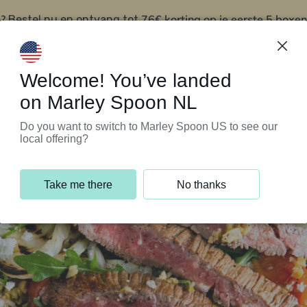
?
76€ korting op je eerste 5 boxen
Bestel nu en ontvang tot
t
Klantenservice
Welcome! You’ve landed
on Marley Spoon NL
Do you want to switch to Marley Spoon US to see our
local offering?
Take me there
No thanks