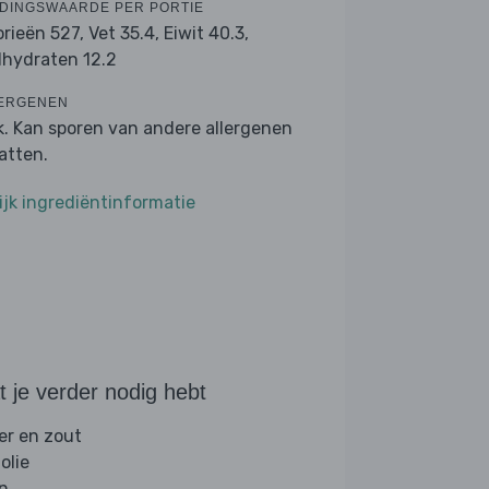
DINGSWAARDE PER PORTIE
orieën 527,
Vet 35.4,
Eiwit 40.3,
lhydraten 12.2
ERGENEN
k. Kan sporen van andere allergenen
atten.
ijk ingrediëntinformatie
 je verder nodig hebt
er en zout
folie
jn