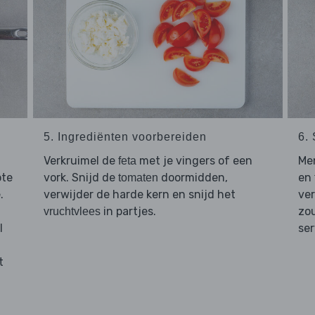
5. Ingrediënten voorbereiden
6.
Verkruimel de
met je vingers of een
Me
feta
ote
vork. Snijd de
doormidden,
en
tomaten
.
verwijder de harde kern en snijd het
ver
in partjes.
zou
vruchtvlees
l
se
t