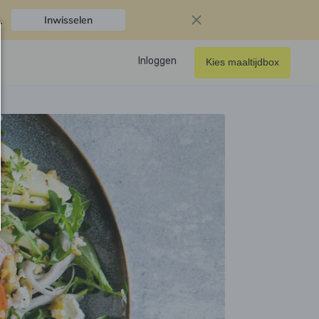
.
Inwisselen
Inloggen
Kies maaltijdbox