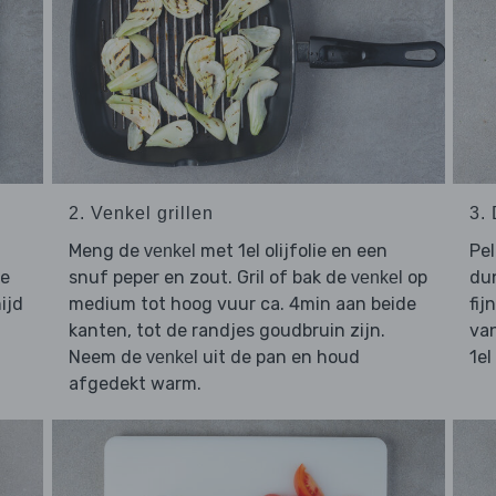
2. Venkel grillen
3.
Meng de
met 1el olijfolie en een
Pel
venkel
de
snuf peper en zout. Gril of bak de
op
du
venkel
ijd
medium tot hoog vuur ca. 4min aan beide
fij
kanten, tot de randjes goudbruin zijn.
va
Neem de
uit de pan en houd
1el
venkel
afgedekt warm.