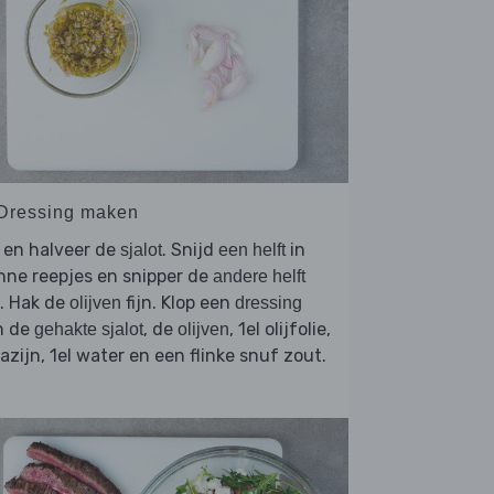
 Dressing maken
 en halveer de
. Snijd
in
sjalot
een helft
nne reepjes en snipper de
andere helft
n. Hak de
fijn. Klop een
olijven
dressing
n de
, de
, 1el olijfolie,
gehakte sjalot
olijven
 azijn, 1el water en een flinke snuf zout.