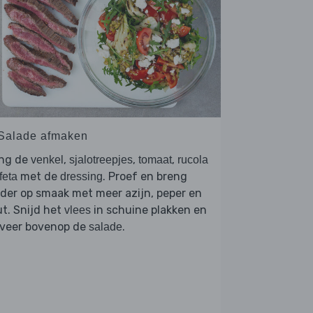
 Salade afmaken
ng de
,
,
,
venkel
sjalotreepjes
tomaat
rucola
met de
. Proef en breng
feta
dressing
der op smaak met meer azijn, peper en
t. Snijd het
in schuine plakken en
vlees
rveer bovenop de
.
salade