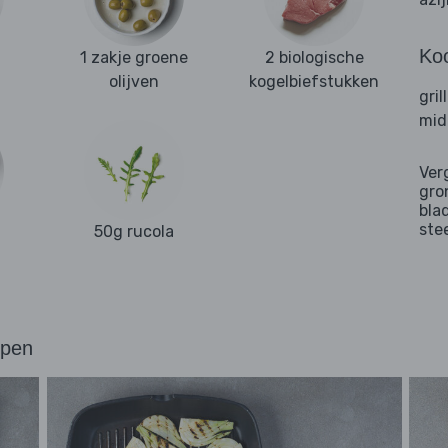
Ko
1 zakje groene
2 biologische
olijven
kogelbiefstukken
gril
mid
Ver
gro
bla
ste
50g rucola
ppen