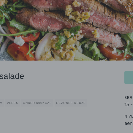
 salade
BER
RM
VLEES
ONDER 650KCAL
GEZONDE KEUZE
15 
NIV
een