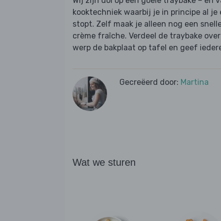
Wij zijn dol op een goeie traybake – en
kooktechniek waarbij je in principe al j
stopt. Zelf maak je alleen nog een snell
crème fraîche. Verdeel de traybake over 
werp de bakplaat op tafel en geef ieder
Gecreëerd door:
Martina
Wat we sturen