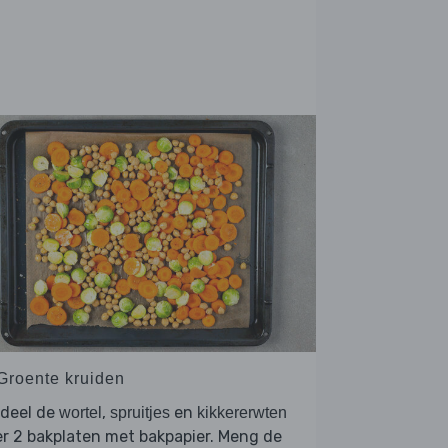
 Groente kruiden
rdeel de
,
en
wortel
spruitjes
kikkererwten
r 2 bakplaten met bakpapier. Meng de