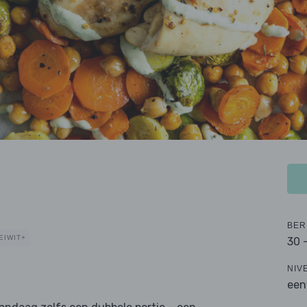
s
BER
EIWIT+
30 
NIV
een