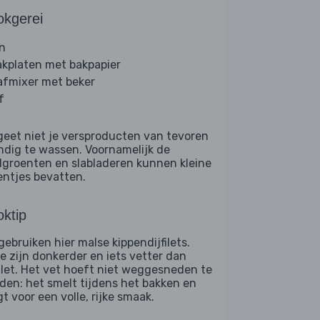
okgerei
n
akplaten met bakpapier
afmixer met beker
f
geet niet je versproducten van tevoren
ndig te wassen. Voornamelijk de
dgroenten en slabladeren kunnen kleine
entjes bevatten.
ktip
gebruiken hier malse kippendijfilets.
e zijn donkerder en iets vetter dan
filet. Het vet hoeft niet weggesneden te
den: het smelt tijdens het bakken en
t voor een volle, rijke smaak.