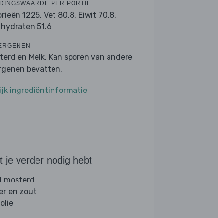
DINGSWAARDE PER PORTIE
orieën 1225,
Vet 80.8,
Eiwit 70.8,
lhydraten 51.6
ERGENEN
terd en Melk. Kan sporen van andere
ergenen bevatten.
ijk ingrediëntinformatie
 je verder nodig hebt
l mosterd
er en zout
folie