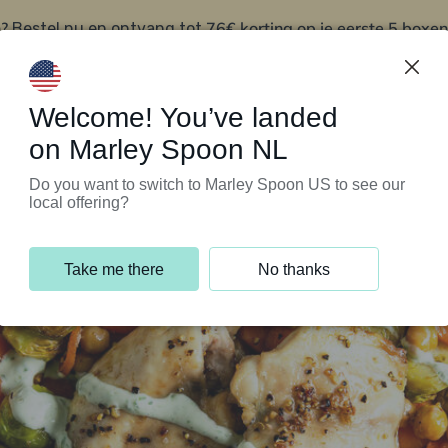
?
76€ korting op je eerste 5 boxen
Bestel nu en ontvang tot
t
Klantenservice
Welcome! You’ve landed
on Marley Spoon NL
Do you want to switch to Marley Spoon US to see our
local offering?
Take me there
No thanks