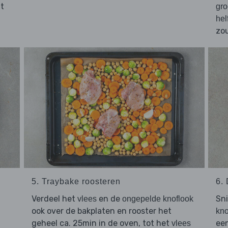
at
gro
hel
zou
5. Traybake roosteren
6.
Verdeel het
en de
Sn
vlees
ongepelde knoflook
ook over de bakplaten en rooster het
kno
geheel ca. 25min in de oven, tot het
ee
vlees