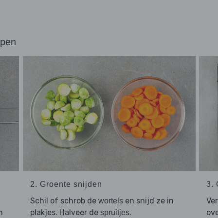
ppen
2. Groente snijden
3.
Schil of schrob de
en snijd ze in
Ve
wortels
n
plakjes. Halveer de
.
ove
spruitjes