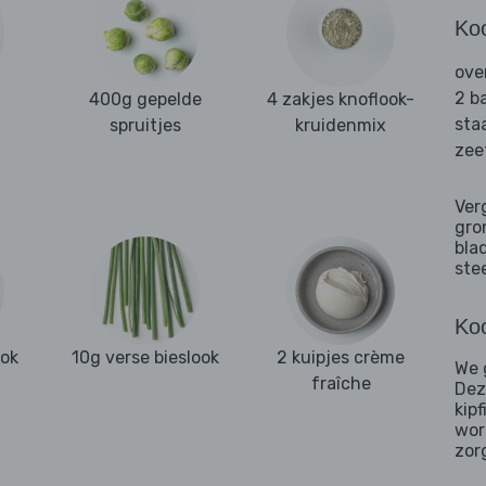
Ko
ove
2 b
400g gepelde
4 zakjes knoflook-
sta
spruitjes
kruidenmix
zee
Ver
gro
bla
ste
Koo
ook
10g verse bieslook
2 kuipjes crème
We 
fraîche
Dez
kip
wor
zorg