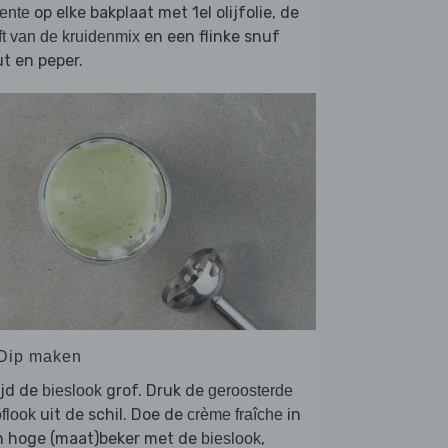
op elke bakplaat met 1el olijfolie, de
ente
en een flinke snuf
ft van de kruidenmix
t en peper.
 Dip maken
ijd de
grof. Druk de
bieslook
geroosterde
uit de schil. Doe de
in
flook
crème fraîche
n hoge (maat)beker met de
,
bieslook