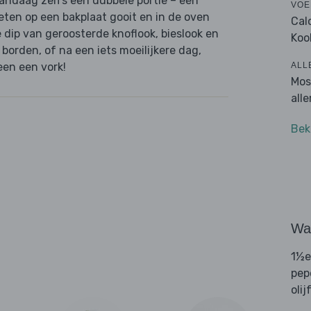
 vandaag zelfs een dubbele portie – een
VOE
e eten op een bakplaat gooit en in de oven
Cal
e dip van geroosterde knoflook, bieslook en
Koo
borden, of na een iets moeilijkere dag,
ALL
een een vork!
Mos
all
Bek
Wat
1½e
pep
olij