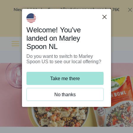
Nieuw bij Marley Spoon?
76€
Bestel nu en ontvang tot
korting op je eerste 5 boxen
.
Inwisselen
Welcome! You’ve
landed on Marley
Spoon NL
Do you want to switch to Marley
Spoon US to see our local offering?
Take me there
No thanks