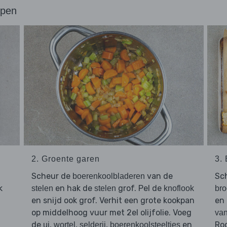
ppen
2. Groente garen
3.
Scheur de
van de
Sc
boerenkoolbladeren
k
en hak de
grof. Pel de
stelen
stelen
knoflook
bro
en snijd ook grof. Verhit een grote kookpan
en
op middelhoog vuur met 2el olijfolie. Voeg
van
de
,
,
,
en
Roo
ui
wortel
selderij
boerenkoolsteeltjes