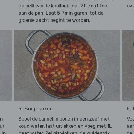
de
met 2tl zout toe
ov
helft van de knoflook
aan de pan. Laat 5-7min garen, tot de
zacht begint te worden.
groente
5. Soep koken
6.
en
Spoel de
in een zeef met
Voe
cannellinibonen
ur
koud water, laat uitlekken en voeg met 1L
aa
in
heet water,
, de
n
2el gistvlokken
kruidenmix
de 