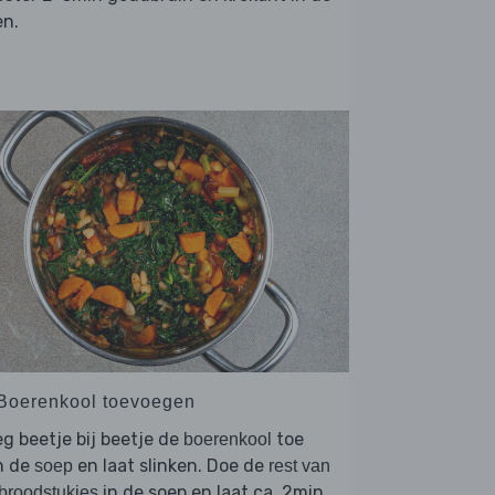
en.
 Boerenkool toevoegen
g beetje bij beetje de
toe
boerenkool
n de
en laat slinken. Doe de
soep
rest van
in de soep en laat ca. 2min
broodstukjes