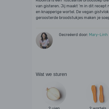
Ribollita is een Toscaanse broodsoep di
van gisteren. Jij maakt ‘m in dit recept
en knapperige wortel. De vegan gistvlo
geroosterde broodstukjes maken je soepj
Gecreëerd door:
Mary-Linh
Wat we sturen
2 uien
2 wortels