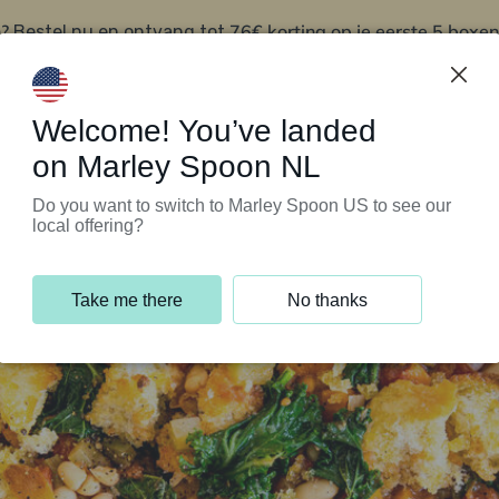
?
76€ korting op je eerste 5 boxen
Bestel nu en ontvang tot
t
Klantenservice
Welcome! You’ve landed
on Marley Spoon NL
Do you want to switch to Marley Spoon US to see our
local offering?
Take me there
No thanks