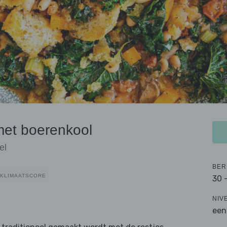
et boerenkool
el
BER
KLIMAATSCORE
30 
NIV
een