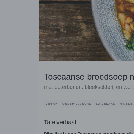
Toscaanse broodsoep m
met boterbonen, bleekselderij en wort
VEGAN
ONDER 650KCAL
ZUIVELARM
GOEDE 
Tafelverhaal