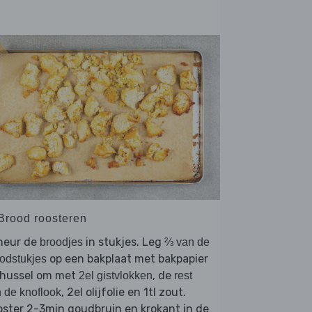
 Brood roosteren
heur de
in stukjes. Leg
broodjes
⅔ van de
op een bakplaat met bakpapier
odstukjes
 hussel om met
, de
2el gistvlokken
rest
, 2el olijfolie en 1tl zout.
 de knoflook
ster 2-3min goudbruin en krokant in de