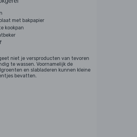
okgerei
n
plaat met bakpapier
te kookpan
tbeker
f
geet niet je versproducten van tevoren
ndig te wassen. Voornamelijk de
dgroenten en slabladeren kunnen kleine
entjes bevatten.