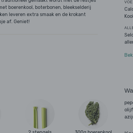
e traditioneel gemaakt wordt met de restjes
VOE
 met boerenkool, boterbonen, bleekselderij
Cal
kken leveren extra smaak en de krokant
Koo
e af. Geniet!
ALL
Sel
all
Bek
Wat
pep
olij
azi
2 stengels
300g boerenkool