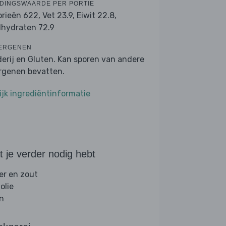
DINGSWAARDE PER PORTIE
orieën 622,
Vet 23.9,
Eiwit 22.8,
lhydraten 72.9
ERGENEN
derij en Gluten. Kan sporen van andere
ergenen bevatten.
ijk ingrediëntinformatie
 je verder nodig hebt
er en zout
folie
jn