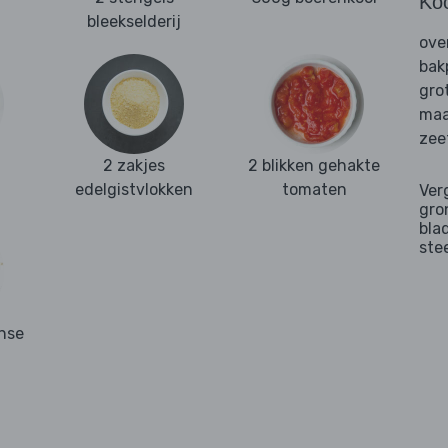
Ko
bleekselderij
ove
bak
gro
maa
zee
2 zakjes
2 blikken gehakte
edelgistvlokken
tomaten
Ver
gro
bla
ste
anse