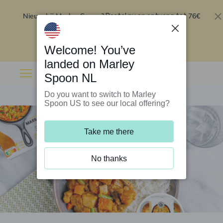
Nieuw bij Marley Spoon?
76€
Bestel nu en ontvang tot
korting op je eerste 5 boxen
.
Inwisselen
Welcome! You’ve
landed on Marley
Spoon NL
Do you want to switch to Marley
Spoon US to see our local offering?
Take me there
No thanks