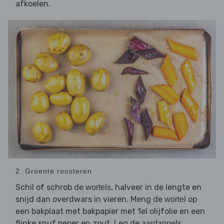
afkoelen.
2. Groente roosteren
Schil of schrob de
, halveer in de lengte en
wortels
snijd dan overdwars in vieren. Meng de
op
wortel
een bakplaat met bakpapier met 1el olijfolie en een
flinke snuf peper en zout. Leg de
aardappels