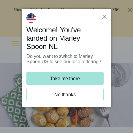
Nieuw bij Marley Spoon?
76€
Bestel nu en ontvang tot
korting op je eerste 5 boxen
.
Inwisselen
Welcome! You’ve
landed on Marley
Spoon NL
Do you want to switch to Marley
Spoon US to see our local offering?
Take me there
No thanks