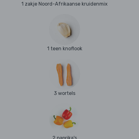
1 zakje Noord-Afrikaanse kruidenmix
1 teen knoflook
3 wortels
2 paprika's