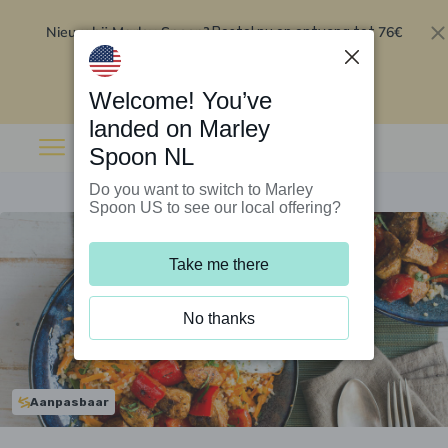
Nieuw bij Marley Spoon?
76€
Bestel nu en ontvang tot
korting op je eerste 5 boxen
.
Inwisselen
Welcome! You’ve
landed on Marley
Spoon NL
Do you want to switch to Marley
Spoon US to see our local offering?
Take me there
No thanks
Aanpasbaar