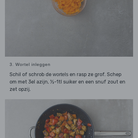
3. Wortel inleggen
Schil of schrob de
en rasp ze grof. Schep
wortels
om met 3el azijn, ½-1tl suiker en een snuf zout en
zet opzij.