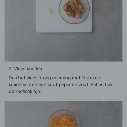
2. Vlees kruiden
Dep het
droog en meng met
vlees
⅔ van de
en een snuf peper en zout. Pel en hak
kruidenmix
de
fijn.
knoflook