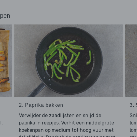
ppen
2. Paprika bakken
3.
Verwijder de zaadlijsten en snijd de
Sn
in reepjes. Verhit een middelgrote
l.
paprika
to
koekenpan op medium tot hoog vuur met
to