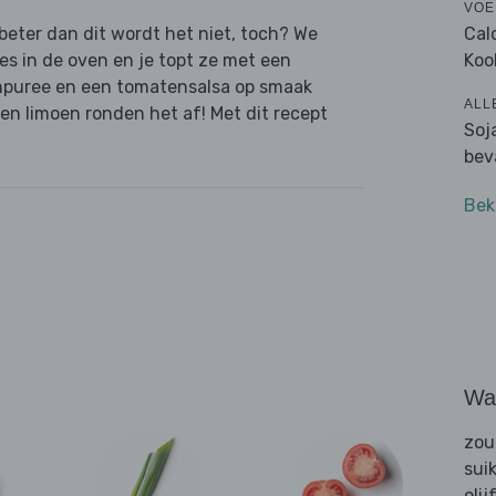
VOE
Cal
 beter dan dit wordt het niet, toch? We
Koo
es in de oven en je topt ze met een
npuree en een tomatensalsa op smaak
ALL
en limoen ronden het af! Met dit recept
Soj
bev
Bek
Wat
zou
sui
olij