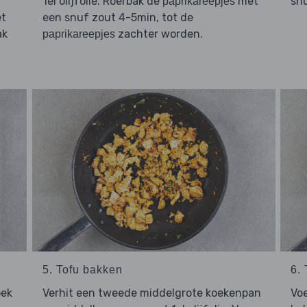
1el olijfolie. Roerbak de
met
sn
paprikareepjes
et
een snuf zout 4-5min, tot de
ak
zachter worden.
paprikareepjes
5. Tofu bakken
6.
oek
Verhit een tweede middelgrote koekenpan
Vo