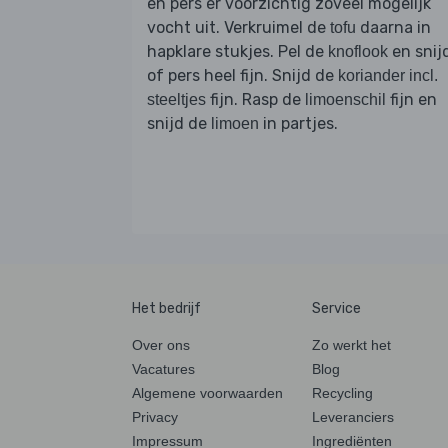
en pers er voorzichtig zoveel mogelijk
vocht uit. Verkruimel de
daarna in
tofu
hapklare stukjes. Pel de
en snij
knoflook
of pers heel fijn. Snijd de
koriander incl.
fijn. Rasp de
fijn en
steeltjes
limoenschil
snijd de
in partjes.
limoen
Het bedrijf
Service
Over ons
Zo werkt het
Vacatures
Blog
Algemene voorwaarden
Recycling
Privacy
Leveranciers
Impressum
Ingrediënten