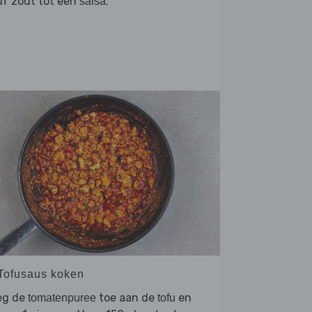
uf zout tot een
.
salsa
 Tofusaus koken
eg de
toe aan de
en
tomatenpuree
tofu