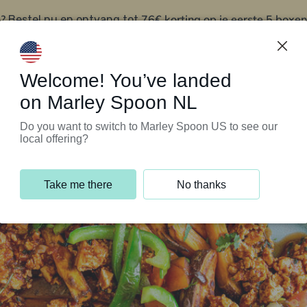
?
76€ korting op je eerste 5 boxen
Bestel nu en ontvang tot
t
Klantenservice
Welcome! You’ve landed
on Marley Spoon NL
Do you want to switch to Marley Spoon US to see our
local offering?
Take me there
No thanks