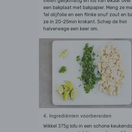
gelijkmatig en los van elkaar over
frieten
een bakplaat met bakpapier. Meng ze m
1el olijfolie en een flinke snuf zout en b
ze in 20-25min krokant. Schep de
friet
halverwege een keer om.
4. Ingrediënten voorbereiden
Wikkel
in een schone keukend
375g tofu