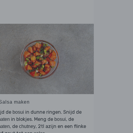
 Salsa maken
ijd de
in dunne ringen. Snijd de
bosui
in blokjes. Meng de
, de
maten
bosui
, de
, 2tl azijn en een flinke
maten
chutney