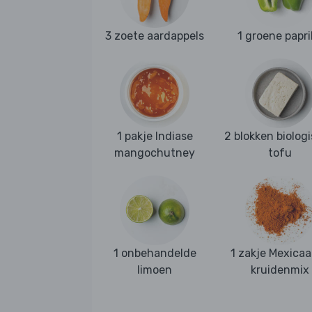
3 zoete aardappels
1 groene papri
1 pakje Indiase
2 blokken biolog
mangochutney
tofu
1 onbehandelde
1 zakje Mexica
limoen
kruidenmix