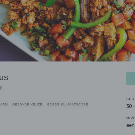
aus
en
BER
LARM
GEZONDE KEUZE
GOEDE KLIMAATSCORE
30 
NIV
een