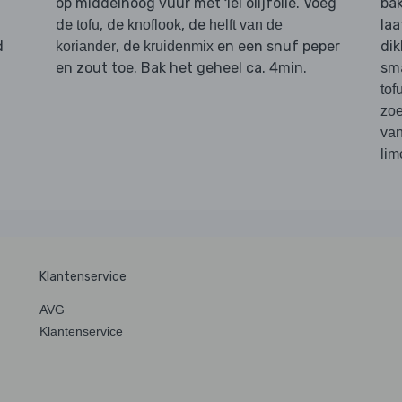
op middelhoog vuur met 1el olijfolie. Voeg
bak
de
, de
, de
laa
tofu
knoflook
helft van de
d
, de
en een snuf peper
di
koriander
kruidenmix
en zout toe. Bak het geheel ca. 4min.
sma
tof
zoe
van
lim
Klantenservice
AVG
Klantenservice