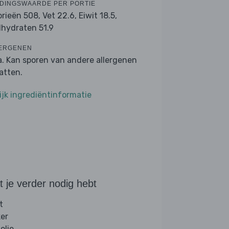
DINGSWAARDE PER PORTIE
orieën 508,
Vet 22.6,
Eiwit 18.5,
lhydraten 51.9
ERGENEN
a. Kan sporen van andere allergenen
atten.
ijk ingrediëntinformatie
 je verder nodig hebt
t
ker
folie