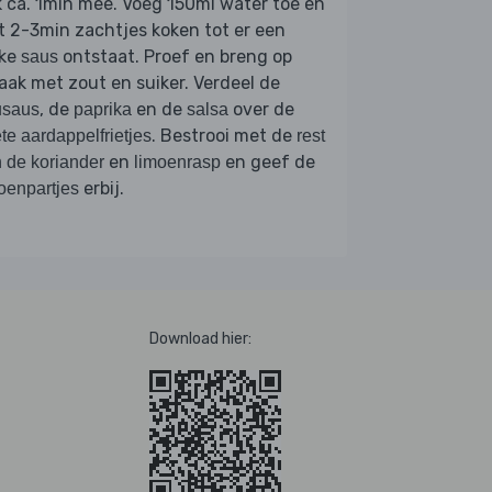
 ca. 1min mee. Voeg 150ml water toe en
t 2-3min zachtjes koken tot er een
kke
ontstaat. Proef en breng op
saus
ak met zout en suiker. Verdeel de
, de
en de
over de
usaus
paprika
salsa
. Bestrooi met de
te aardappelfrietjes
rest
en
en geef de
 de koriander
limoenrasp
erbij.
oenpartjes
Download hier: