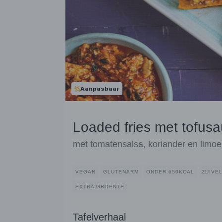
Aanpasbaar
Loaded fries met tofus
met tomatensalsa, koriander en limo
VEGAN
GLUTENARM
ONDER 650KCAL
ZUIVE
EXTRA GROENTE
Tafelverhaal