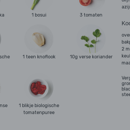
azi
ka
1 bosui
3 tomaten
Ko
ove
bak
2 m
keu
ische
1 teen knoflook
10g verse koriander
maa
Ver
gro
bla
ste
anse
1 blikje biologische
tomatenpuree