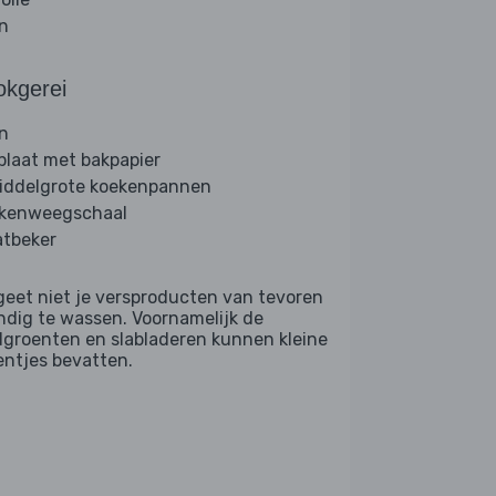
jn
okgerei
n
plaat met bakpapier
iddelgrote koekenpannen
kenweegschaal
tbeker
geet niet je versproducten van tevoren
ndig te wassen. Voornamelijk de
dgroenten en slabladeren kunnen kleine
entjes bevatten.