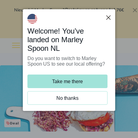
Nieuw bij Marley Spoon?
76€
Bestel nu en ontvang tot
korting op je eerste 5 boxen
.
Inwisselen
Welcome! You’ve
landed on Marley
Spoon NL
Do you want to switch to Marley
Spoon US to see our local offering?
Take me there
No thanks
Deal