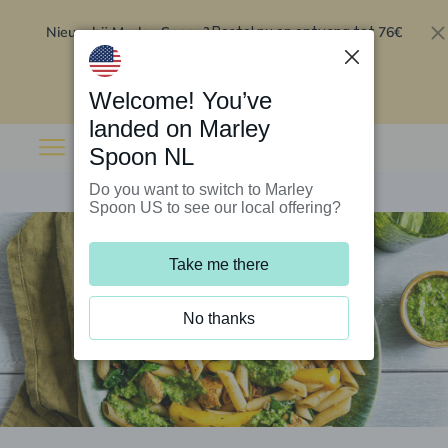
Nieuw bij Marley Spoon?
76€
Bestel nu en ontvang tot
korting op je eerste 5 boxen
.
Inwisselen
Welcome! You’ve
landed on Marley
Spoon NL
Do you want to switch to Marley
Spoon US to see our local offering?
Take me there
No thanks