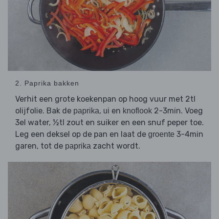
2. Paprika bakken
Verhit een grote koekenpan op hoog vuur met 2tl
olijfolie. Bak de
,
en
2-3min. Voeg
paprika
ui
knoflook
3el water, ½tl zout en suiker en een snuf peper toe.
Leg een deksel op de pan en laat de
3-4min
groente
garen, tot de
zacht wordt.
paprika