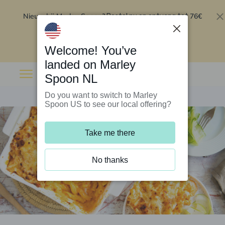
Nieuw bij Marley Spoon?
76€
Bestel nu en ontvang tot
korting op je eerste 5 boxen
.
Inwisselen
Welcome! You’ve
landed on Marley
Spoon NL
Do you want to switch to Marley
Spoon US to see our local offering?
Take me there
No thanks