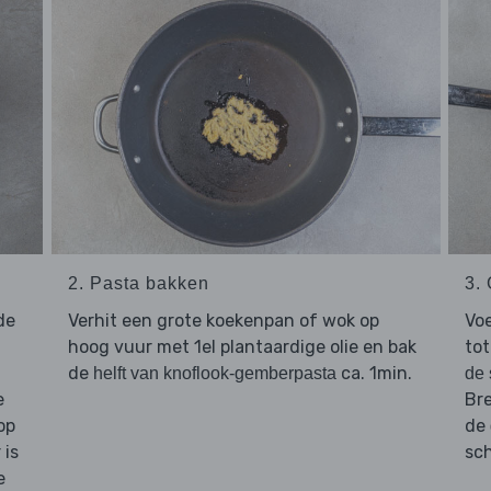
2. Pasta bakken
3.
de
Verhit een grote koekenpan of wok op
Vo
hoog vuur met 1el plantaardige olie en bak
to
de
ca. 1min.
helft van knoflook-gemberpasta
de 
e
Br
op
de
 is
sc
e