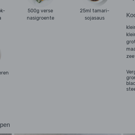
ok-
500g verse
25ml tamari-
Ko
a
nasigroente
sojasaus
kle
kle
gro
maa
zee
Ver
eren
gro
bla
ste
ppen