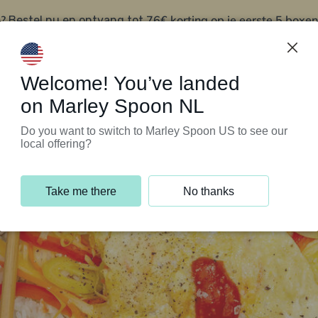
?
76€ korting op je eerste 5 boxen
Bestel nu en ontvang tot
t
Klantenservice
Welcome! You’ve landed
on Marley Spoon NL
Do you want to switch to Marley Spoon US to see our
local offering?
Take me there
No thanks