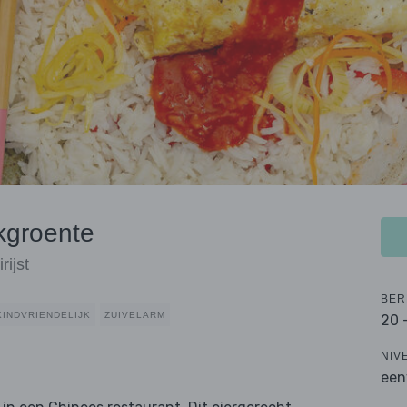
kgroente
ijst
BER
KINDVRIENDELIJK
ZUIVELARM
20 
NIV
een