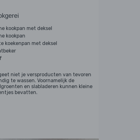
okgerei
ine kookpan met deksel
ine kookpan
te koekenpan met deksel
tbeker
f
geet niet je versproducten van tevoren
ndig te wassen. Voornamelijk de
dgroenten en slabladeren kunnen kleine
entjes bevatten.