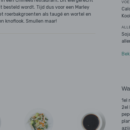
in een Chinees restaurant. Dit eiergerecht
VOE
t besteld wordt. Tijd dus voor een Marley
Cal
t roerbakgroenten als taugé en wortel en
Koo
n knoflook. Smullen maar!
ALL
Soj
all
Bek
Wat
1el
2el
pep
pla
azi