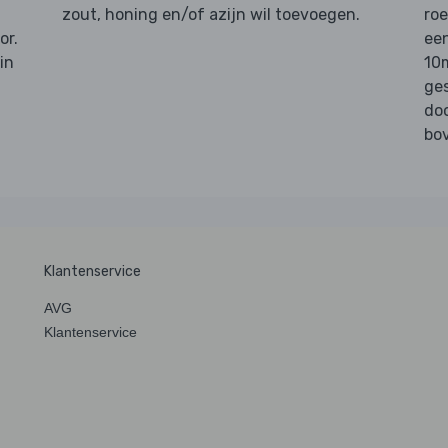
zout, honing en/of azijn wil toevoegen.
roe
or.
een
in
10m
ges
do
bo
Klantenservice
AVG
Klantenservice