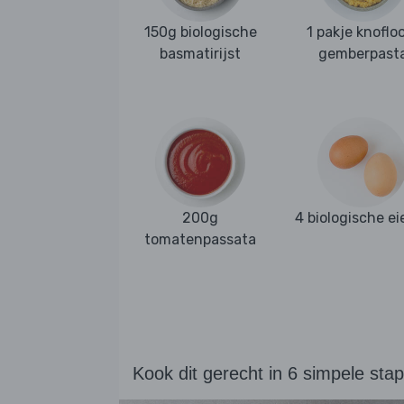
150g biologische
1 pakje knoflo
basmatirijst
gemberpast
200g
4 biologische ei
tomatenpassata
Kook dit gerecht in 6 simpele sta