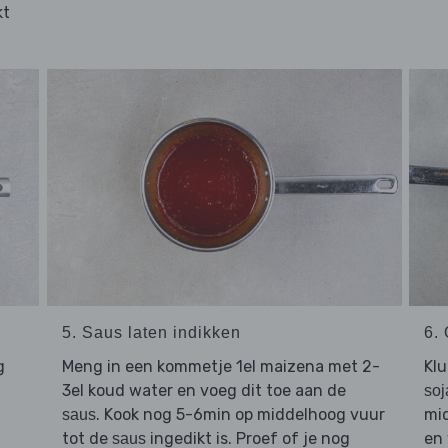
kt
5. Saus laten indikken
6.
g
Meng in een kommetje 1el maizena met 2-
Kl
3el koud water en voeg dit toe aan de
soj
. Kook nog 5-6min op middelhoog vuur
mid
saus
tot de
ingedikt is. Proef of je nog
en
saus