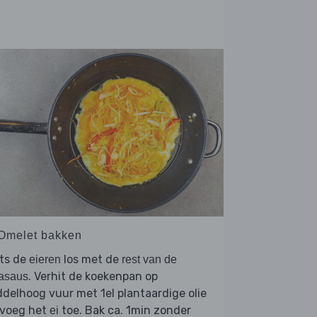
 Omelet bakken
uts de
los met de
eieren
rest van de
. Verhit de koekenpan op
asaus
delhoog vuur met 1el plantaardige olie
 voeg het
toe. Bak ca. 1min zonder
ei