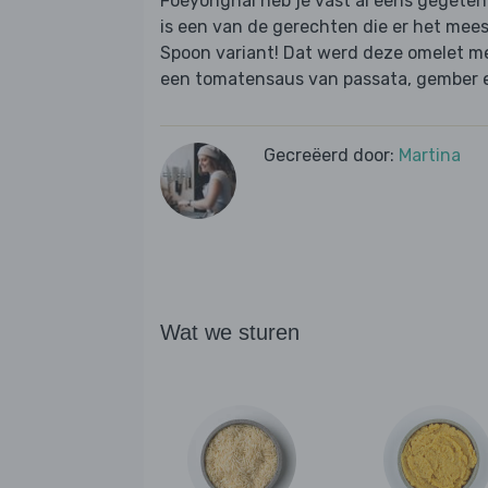
Foeyonghai heb je vast al eens gegeten 
is een van de gerechten die er het mees
Spoon variant! Dat werd deze omelet me
een tomatensaus van passata, gember e
Gecreëerd door:
Martina
Wat we sturen