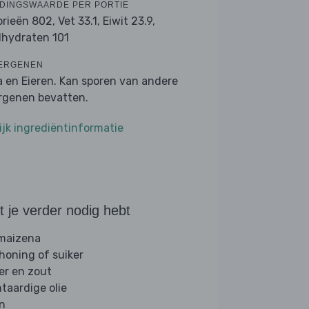
DINGSWAARDE PER PORTIE
orieën 802,
Vet 33.1,
Eiwit 23.9,
lhydraten 101
ERGENEN
a en Eieren. Kan sporen van andere
ergenen bevatten.
ijk ingrediëntinformatie
 je verder nodig hebt
 maizena
 honing of suiker
er en zout
ntaardige olie
jn