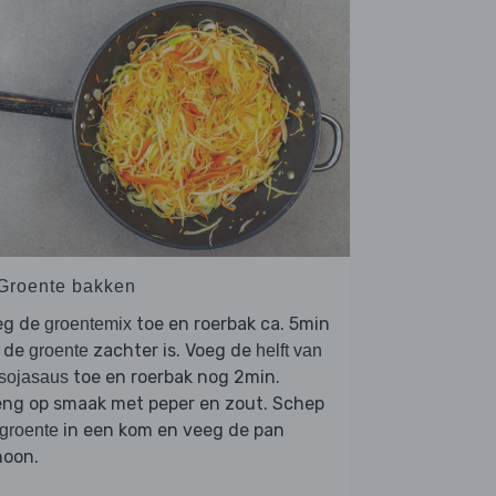
 Groente bakken
eg de
toe en roerbak ca. 5min
groentemix
t de
zachter is. Voeg de
groente
helft van
toe en roerbak nog 2min.
sojasaus
eng op smaak met peper en zout. Schep
in een kom en veeg de pan
groente
hoon.