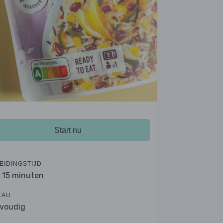
Start nu
EIDINGSTIJD
- 15 minuten
EAU
voudig