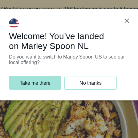
?
76€ korting op je eerste 5 boxen
Bestel nu en ontvang tot
t
Klantenservice
Welcome! You’ve landed
on Marley Spoon NL
Do you want to switch to Marley Spoon US to see our
local offering?
Take me there
No thanks