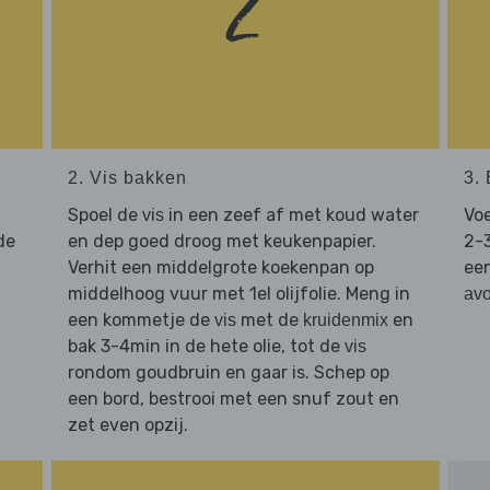
2. Vis bakken
3.
Spoel de
in een zeef af met koud water
Vo
vis
de
en dep goed droog met keukenpapier.
2-3
Verhit een middelgrote koekenpan op
ee
middelhoog vuur met 1el olijfolie. Meng in
av
een kommetje de
met de
en
vis
kruidenmix
bak 3-4min in de hete olie, tot de
vis
rondom goudbruin en gaar is. Schep op
een bord, bestrooi met een snuf zout en
zet even opzij.