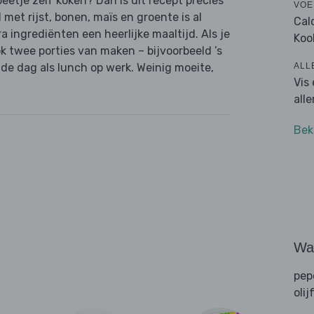
beetje zelf koken? Dan is dit recept precies
VOE
et rijst, bonen, maïs en groente is al
Cal
 ingrediënten een heerlijke maaltijd. Als je
Koo
ok twee porties van maken – bijvoorbeeld ’s
ALL
de dag als lunch op werk. Weinig moeite,
Vis
all
Bek
Wat
pep
olij