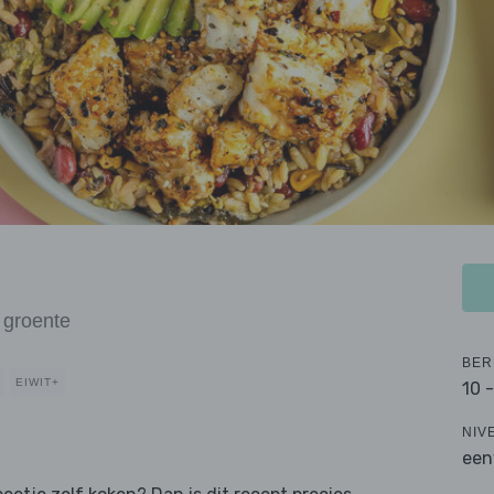
 groente
BER
EIWIT+
10 
NIV
een