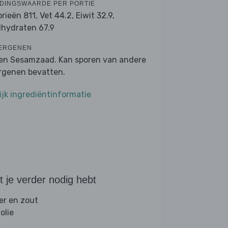
DINGSWAARDE PER PORTIE
orieën 811,
Vet 44.2,
Eiwit 32.9,
lhydraten 67.9
ERGENEN
 en Sesamzaad. Kan sporen van andere
ergenen bevatten.
ijk ingrediëntinformatie
 je verder nodig hebt
er en zout
folie