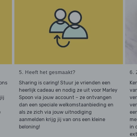
5. Heeft het gesmaakt?
6. 
 ons
Sharing is caring! Stuur je vrienden een
Ken
heerlijk cadeau en nodig ze uit voor Marley
van
ij
Spoon via jouw account – ze ontvangen
ve
dan een speciale welkomstaanbieding en
ver
e
als ze zich via jouw uitnodiging
een
aanmelden krijg jij van ons een kleine
mee
beloning!
in 
ext