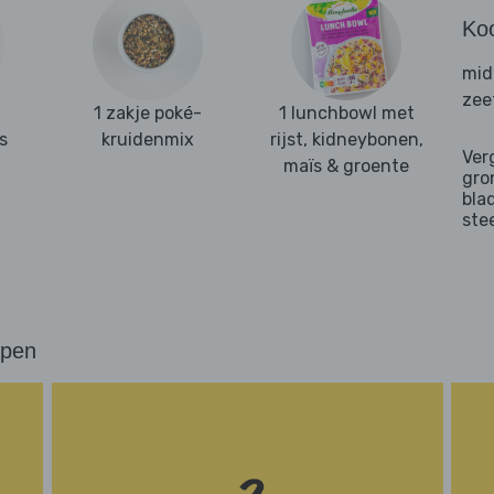
Ko
mid
zee
1 zakje poké-
1 lunchbowl met
s
kruidenmix
rijst, kidneybonen,
Ver
maïs & groente
gro
bla
ste
ppen