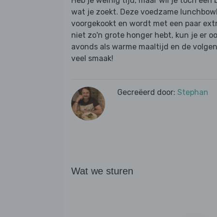
Heb je weinig tijd, maar wil je toch een 
wat je zoekt. Deze voedzame lunchbowl m
voorgekookt en wordt met een paar extra
niet zo'n grote honger hebt, kun je er o
avonds als warme maaltijd en de volgen
veel smaak!
Gecreëerd door:
Stephan
Wat we sturen