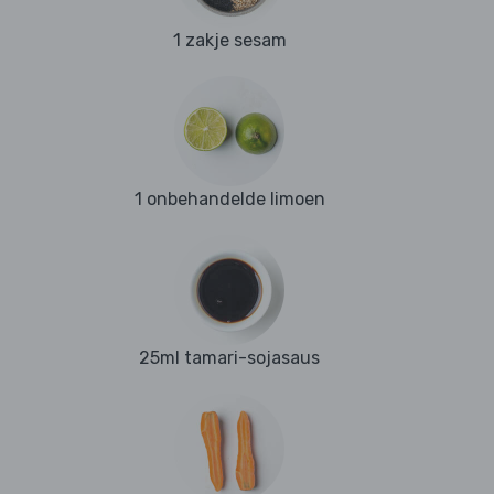
1 zakje sesam
1 onbehandelde limoen
25ml tamari-sojasaus