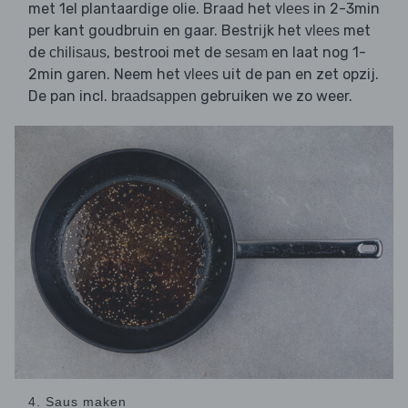
met 1el plantaardige olie. Braad het
in 2-3min
vlees
per kant goudbruin en gaar. Bestrijk het
met
vlees
de
, bestrooi met de
en laat nog 1-
chilisaus
sesam
2min garen. Neem het
uit de pan en zet opzij.
vlees
De pan incl.
gebruiken we zo weer.
braadsappen
4. Saus maken