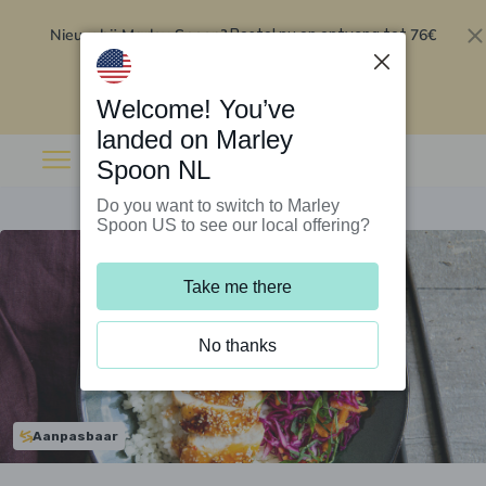
Nieuw bij Marley Spoon?
76€
Bestel nu en ontvang tot
korting op je eerste 5 boxen
.
Inwisselen
Welcome! You’ve
landed on Marley
Spoon NL
Do you want to switch to Marley
Spoon US to see our local offering?
Take me there
No thanks
Aanpasbaar