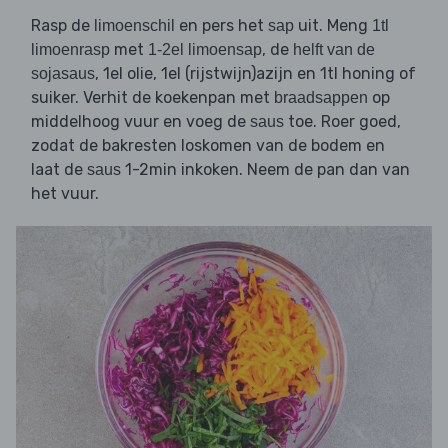
Rasp de
en pers het
uit. Meng
limoenschil
sap
1tl
met
, de
limoenrasp
1-2el limoensap
helft van de
, 1el olie, 1el (rijstwijn)azijn en 1tl honing of
sojasaus
suiker. Verhit de koekenpan met
op
braadsappen
middelhoog vuur en voeg de
toe. Roer goed,
saus
zodat de bakresten loskomen van de bodem en
laat de
1-2min inkoken. Neem de pan dan van
saus
het vuur.