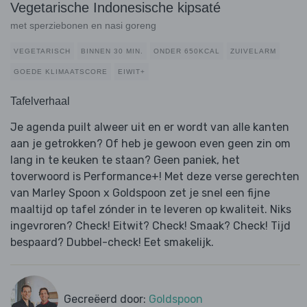
Vegetarische Indonesische kipsaté
met sperziebonen en nasi goreng
VEGETARISCH
BINNEN 30 MIN.
ONDER 650KCAL
ZUIVELARM
GOEDE KLIMAATSCORE
EIWIT+
Tafelverhaal
Je agenda puilt alweer uit en er wordt van alle kanten
aan je getrokken? Of heb je gewoon even geen zin om
lang in te keuken te staan? Geen paniek, het
toverwoord is Performance+! Met deze verse gerechten
van Marley Spoon x Goldspoon zet je snel een fijne
maaltijd op tafel zónder in te leveren op kwaliteit. Niks
ingevroren? Check! Eitwit? Check! Smaak? Check! Tijd
bespaard? Dubbel-check! Eet smakelijk.
Gecreëerd door:
Goldspoon