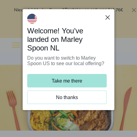
Nieuw bij Marley Spoon?
76€
Bestel nu en ontvang tot
korting op je eerste 5 boxen
.
Inwisselen
Welcome! You’ve
landed on Marley
Spoon NL
Do you want to switch to Marley
Spoon US to see our local offering?
Take me there
No thanks