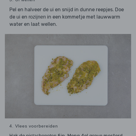
Pel en halveer de
en snijd in dunne reepjes. Doe
ui
de
en
in een kommetje met lauwwarm
ui
rozijnen
water en laat wellen.
4. Vlees voorbereiden
Hak de
fijn. Meng 4el grove mosterd
pistachenoten