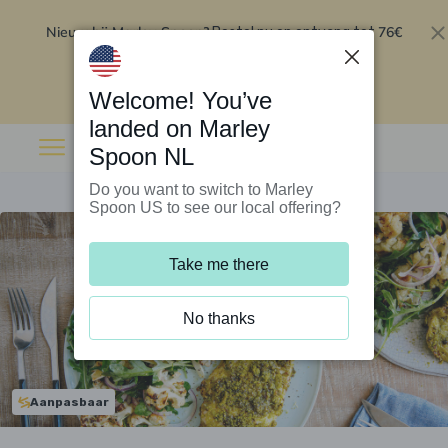
Nieuw bij Marley Spoon?
76€
Bestel nu en ontvang tot
korting op je eerste 5 boxen
.
Inwisselen
Welcome! You’ve
landed on Marley
Spoon NL
Do you want to switch to Marley
Spoon US to see our local offering?
Take me there
No thanks
Aanpasbaar