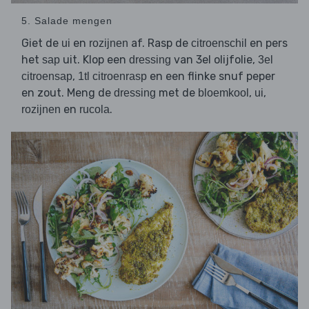
5. Salade mengen
Giet de
en
af. Rasp de
en pers
ui
rozijnen
citroenschil
het
uit. Klop een
van 3el olijfolie,
sap
dressing
3el
,
en een flinke snuf peper
citroensap
1tl citroenrasp
en zout. Meng de
met de
,
,
dressing
bloemkool
ui
en
.
rozijnen
rucola