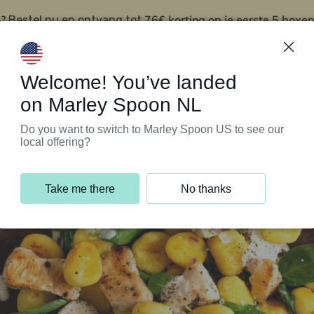
?
76€ korting op je eerste 5 boxen
Bestel nu en ontvang tot
t
Klantenservice
Welcome! You’ve landed
on Marley Spoon NL
Do you want to switch to Marley Spoon US to see our
local offering?
Take me there
No thanks