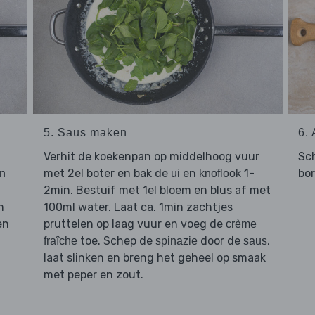
5. Saus maken
6.
Verhit de koekenpan op middelhoog vuur
Sc
met 2el boter en bak de
en
1-
bor
n
ui
knoflook
2min. Bestuif met 1el bloem en blus af met
m
100ml water. Laat ca. 1min zachtjes
en
pruttelen op laag vuur en voeg de
crème
toe. Schep de
door de
,
fraîche
spinazie
saus
laat slinken en breng het geheel op smaak
met peper en zout.