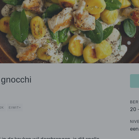
 gnocchi
BER
JK
EIWIT+
20 
NIV
een