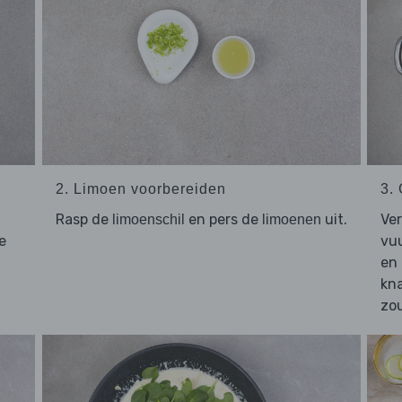
2. Limoen voorbereiden
3.
Rasp de
en pers de
uit.
Ve
limoenschil
limoenen
e
vuu
en
kna
zo