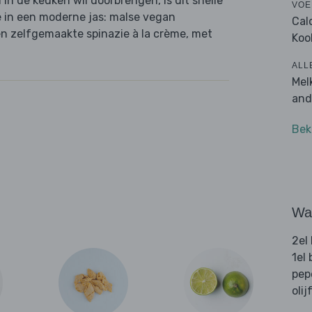
d in de keuken wil doorbrengen, is dit snelle
VOE
e in een moderne jas: malse vegan
Cal
en zelfgemaakte spinazie à la crème, met
Koo
ALL
Mel
and
Bek
Wat
2el
1el
pep
olij