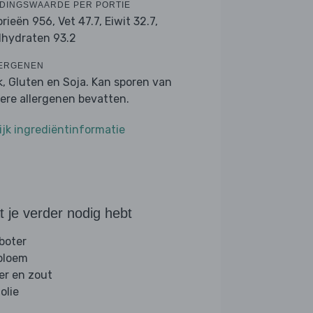
DINGSWAARDE PER PORTIE
orieën 956,
Vet 47.7,
Eiwit 32.7,
lhydraten 93.2
ERGENEN
k, Gluten en Soja. Kan sporen van
ere allergenen bevatten.
ijk ingrediëntinformatie
 je verder nodig hebt
 boter
 bloem
er en zout
folie