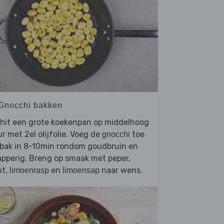
 Gnocchi bakken
rhit een grote koekenpan op middelhoog
r met 2el olijfolie. Voeg de
toe
gnocchi
 bak in 8-10min rondom goudbruin en
pperig. Breng op smaak met peper,
ut,
en
naar wens.
limoenrasp
limoensap