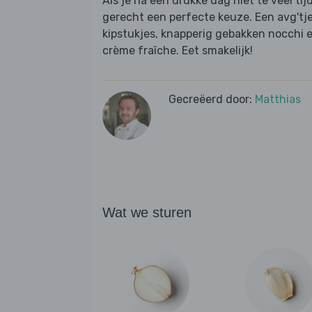
Als je na een drukke dag niet te veel tij
gerecht een perfecte keuze. Een avg'tj
kipstukjes, knapperig gebakken nocchi 
crème fraîche. Eet smakelijk!
Gecreëerd door:
Matthias
Wat we sturen