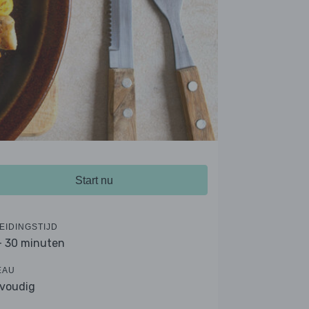
Start nu
EIDINGSTIJD
- 30 minuten
EAU
voudig