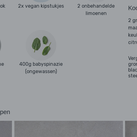
ook
2x vegan kipstukjes
2 onbehandelde
Ko
limoenen
2 g
maa
keu
cit
Ver
me
400g babyspinazie
gro
bla
(ongewassen)
ste
ppen