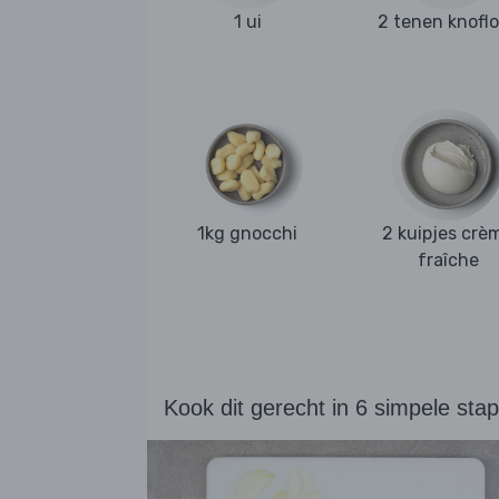
1 ui
2 tenen knofl
1kg gnocchi
2 kuipjes crè
fraîche
Kook dit gerecht in 6 simpele sta