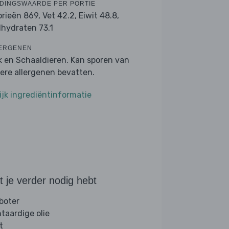
DINGSWAARDE PER PORTIE
orieën 869,
Vet 42.2,
Eiwit 48.8,
lhydraten 73.1
ERGENEN
k en Schaaldieren. Kan sporen van
ere allergenen bevatten.
ijk ingrediëntinformatie
 je verder nodig hebt
 boter
ntaardige olie
t