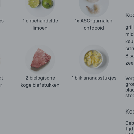
Ko
es
1 onbehandelde
1x ASC-garnalen,
gril
limoen
ontdooid
mid
keu
cit
8 s
zee
kt
2 biologische
1 blik ananasstukjes
Ver
gro
r
kogelbiefstukken
bla
ste
Koo
Geb
tij