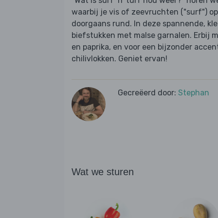
"Wat is surf ‘n’ turf nou weer?" horen we
waarbij je vis of zeevruchten ("surf") o
doorgaans rund. In deze spannende, kleur
biefstukken met malse garnalen. Erbij ma
en paprika, en voor een bijzonder acce
chilivlokken. Geniet ervan!
Gecreëerd door:
Stephan
Wat we sturen