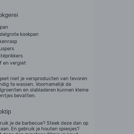
okgerei
lpan
delgrote kookpan
kenrasp
ruspers
atéprikkers
f en vergiet
geet niet je versproducten van tevoren
ndig te wassen. Voornamelijk de
dgroenten en slabladeren kunnen kleine
entjes bevatten.
ktip
ruik je de barbecue? Steek deze dan op
d aan. En gebruik je houten spiesjes?