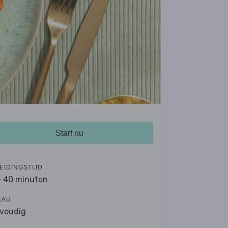
Start nu
EIDINGSTIJD
- 40 minuten
EAU
voudig