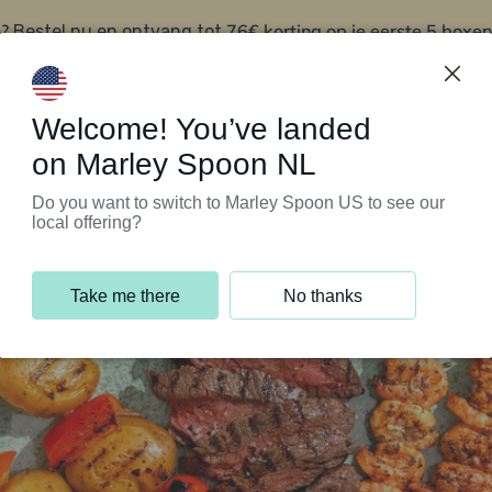
?
76€ korting op je eerste 5 boxen
Bestel nu en ontvang tot
t
Klantenservice
Welcome! You’ve landed
on Marley Spoon NL
Do you want to switch to Marley Spoon US to see our
local offering?
Take me there
No thanks