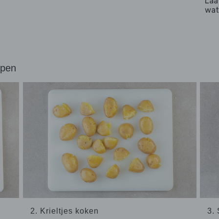
Laa
wat
ppen
2. Krieltjes koken
3.