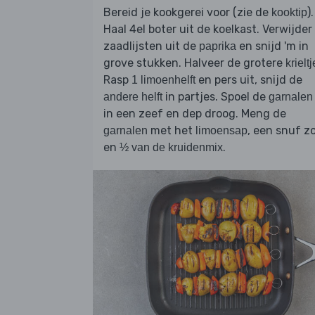
Bereid je kookgerei voor (zie de
).
kooktip
Haal 4el boter uit de koelkast. Verwijder
zaadlijsten uit de
en snijd 'm in
paprika
grove stukken. Halveer de grotere
krielt
Rasp
en pers uit, snijd de
1 limoenhelft
in partjes. Spoel de
andere helft
garnalen
in een zeef en dep droog. Meng de
met het
, een snuf z
garnalen
limoensap
en
.
½ van de kruidenmix