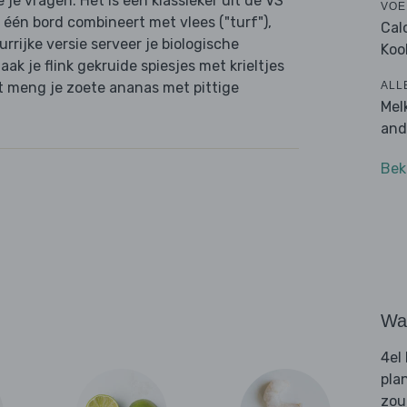
 je vragen. Het is een klassieker uit de VS
VOE
p één bord combineert met vlees ("turf"),
Cal
rijke versie serveer je biologische
Koo
ak je flink gekruide spiesjes met krieltjes
ALL
nt meng je zoete ananas met pittige
Mel
and
Bek
Wat
4el
pla
zou