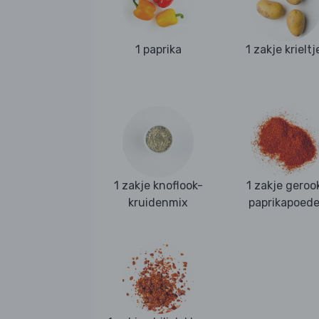
1 paprika
1 zakje krieltj
1 zakje knoflook-
1 zakje geroo
kruidenmix
paprikapoede