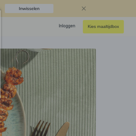
.
Inwisselen
Inloggen
Kies maaltijdbox