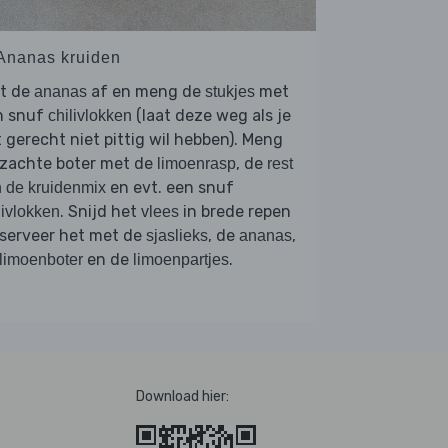
 Ananas kruiden
et de
af en meng de
met
ananas
stukjes
n snuf
(laat deze weg als je
chilivlokken
 gerecht niet pittig wil hebben). Meng
 zachte boter met de
, de
limoenrasp
rest
en evt. een snuf
 de kruidenmix
. Snijd het
in brede repen
livlokken
vlees
 serveer het met de
, de
,
sjaslieks
ananas
en de
.
limoenboter
limoenpartjes
Download hier: