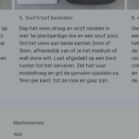
5. Surf'n'turf bereiden
6.
 op
Dep het
droog en wrijf rondom in
Gi
vlees
met 1el plantaardige olie en een snuf zout.
ee
ks
ai
Gril het
aan beide kanten 2min of
het
vlees
n
3min, afhankelijk van of je het medium of
de
 en
well done wilt. Laat afgedekt op een bord
van
rusten tot het serveren. Zet het vuur
chi
middelhoog en gril de
ca.
en
garnalen-sjaslieks
1min per kant, tot ze roze en gaar zijn.
de
Klantenservice
AVG