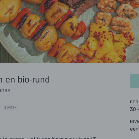
en en bio-rund
anas
BER
EIWIT+
30 
NIV
een