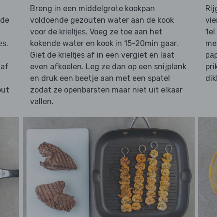
Breng in een middelgrote kookpan
Rij
 de
voldoende gezouten water aan de kook
vie
voor de
. Voeg ze toe aan het
1el
krieltjes
.
kokende water en kook in 15-20min gaar.
me
jes
Giet de
af in een vergiet en laat
krieltjes
pap
af
even afkoelen. Leg ze dan op een snijplank
pri
en druk een beetje aan met een spatel
dik
out
zodat ze openbarsten maar niet uit elkaar
vallen.