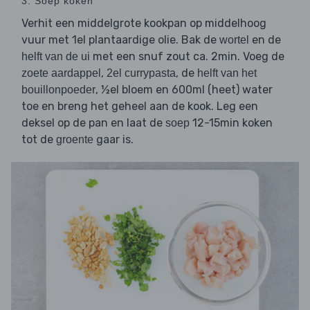
3. Soep koken
Verhit een middelgrote kookpan op middelhoog
vuur met 1el plantaardige olie. Bak de
en de
wortel
met een snuf zout ca. 2min. Voeg de
helft van de ui
,
, de
zoete aardappel
2el currypasta
helft van het
, ½el bloem en 600ml (heet) water
bouillonpoeder
toe en breng het geheel aan de kook. Leg een
deksel op de pan en laat de
12-15min koken
soep
tot de
gaar is.
groente