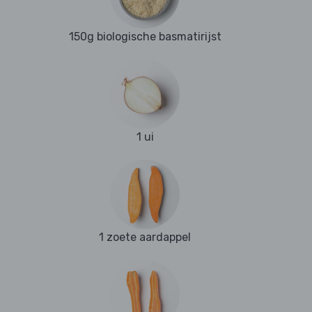
150g biologische basmatirijst
1 ui
1 zoete aardappel