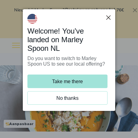
Nieuw bij Marley Spoon?
76€
Bestel nu en ontvang tot
korting op je eerste 5 boxen
.
Inwisselen
Welcome! You’ve
landed on Marley
Spoon NL
Do you want to switch to Marley
Spoon US to see our local offering?
Take me there
No thanks
Aanpasbaar