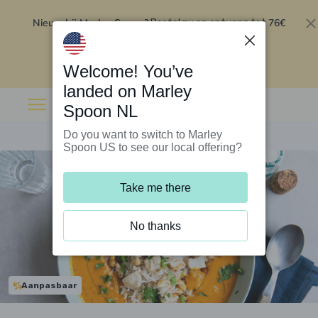
Nieuw bij Marley Spoon?
76€
Bestel nu en ontvang tot
korting op je eerste 5 boxen
.
Inwisselen
Welcome! You’ve
landed on Marley
Spoon NL
Do you want to switch to Marley
Spoon US to see our local offering?
Take me there
No thanks
Aanpasbaar