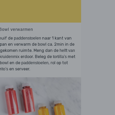
 Bowl verwarmen
huif de
naar 1 kant van
paddenstoelen
 pan en verwarm de
ca. 2min in de
bowl
ijgekomen ruimte. Meng dan de
helft van
erdoor. Beleg de
met
kruidenmix
tortilla's
en de
, rol op tot
bowl
paddenstoelen
en serveer.
rito's