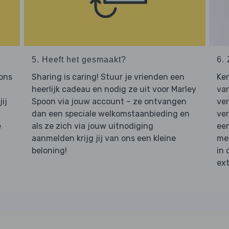
5. Heeft het gesmaakt?
6. 
 ons
Sharing is caring! Stuur je vrienden een
Ken
heerlijk cadeau en nodig ze uit voor Marley
van
ij
Spoon via jouw account – ze ontvangen
ve
dan een speciale welkomstaanbieding en
ver
e
als ze zich via jouw uitnodiging
een
aanmelden krijg jij van ons een kleine
mee
beloning!
in 
ext