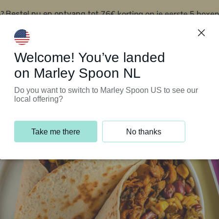
?
76€ korting op je eerste 5 boxen
Bestel nu en ontvang tot
t
Klantenservice
Welcome! You’ve landed
on Marley Spoon NL
Do you want to switch to Marley Spoon US to see our
local offering?
Take me there
No thanks