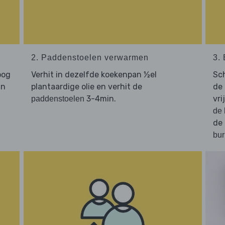
2. Paddenstoelen verwarmen
3.
oog
Verhit in dezelfde koekenpan ½el
Sc
in
plantaardige olie en verhit de
de
3-4min.
vr
paddenstoelen
de 
de
bur