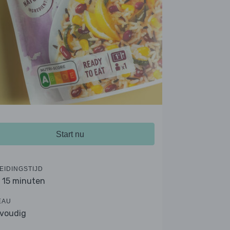
Start nu
EIDINGSTIJD
- 15 minuten
EAU
voudig