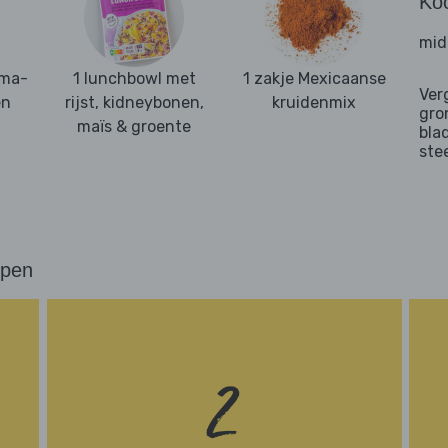
Ko
mid
rma-
1 lunchbowl met
1 zakje Mexicaanse
Ver
en
rijst, kidneybonen,
kruidenmix
gro
maïs & groente
bla
ste
ppen