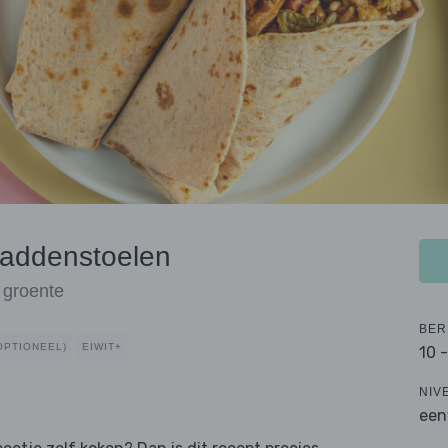
paddenstoelen
 groente
BER
(OPTIONEEL)
EIWIT+
10 
NIV
een