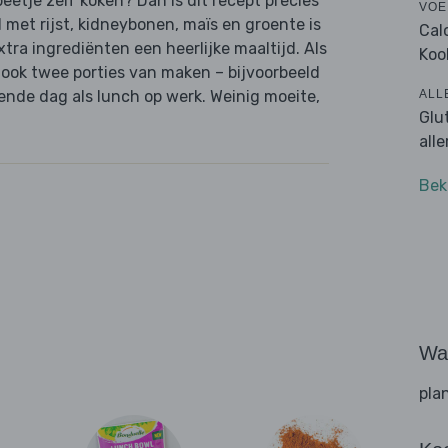
beetje zelf koken? Dan is dit recept precies
VOE
met rijst, kidneybonen, maïs en groente is
Cal
tra ingrediënten een heerlijke maaltijd. Als
Koo
r ook twee porties van maken – bijvoorbeeld
ALL
ende dag als lunch op werk. Weinig moeite,
Glu
all
Bek
Wat
pla