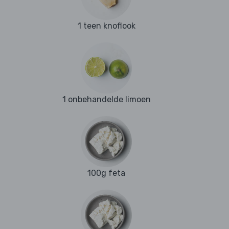
1 teen knoflook
1 onbehandelde limoen
100g feta