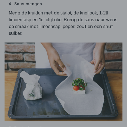
4. Saus mengen
Meng de
met de
, de
,
kruiden
sjalot
knoflook
1-2tl
en 1el olijfolie. Breng de
naar wens
limoenrasp
saus
op smaak met
, peper, zout en een snuf
limoensap
suiker.