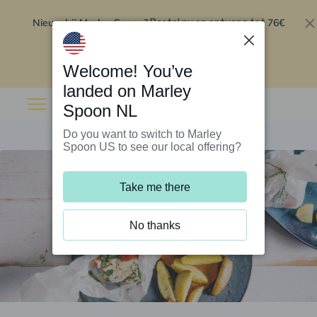
Nieuw bij Marley Spoon?
76€
Bestel nu en ontvang tot
korting op je eerste 5 boxen
.
Inwisselen
Welcome! You’ve
landed on Marley
Spoon NL
Do you want to switch to Marley
Spoon US to see our local offering?
Take me there
No thanks