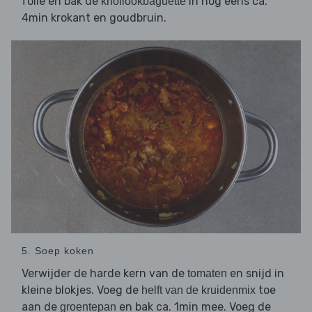
folie en bak de
in nog eens ca.
knoflookbaguette
4min krokant en goudbruin.
5. Soep koken
Verwijder de harde kern van de
en snijd in
tomaten
kleine blokjes. Voeg de
toe
helft van de kruidenmix
aan de
en bak ca. 1min mee. Voeg de
groentepan