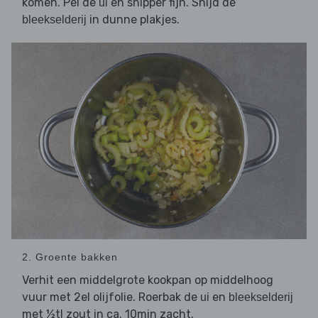
komen. Pel de
en snipper fijn. Snijd de
ui
in dunne plakjes.
bleekselderij
2. Groente bakken
Verhit een middelgrote kookpan op middelhoog
vuur met 2el olijfolie. Roerbak de
en
ui
bleekselderij
met ½tl zout in ca. 10min zacht.