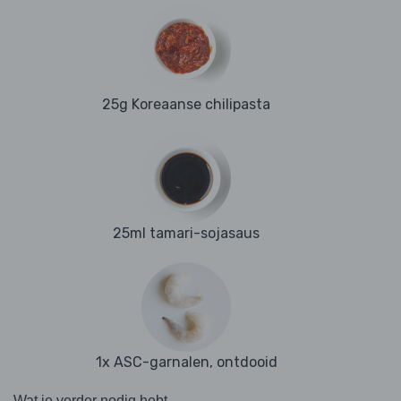
25g Koreaanse chilipasta
25ml tamari-sojasaus
1x ASC-garnalen, ontdooid
Wat je verder nodig hebt