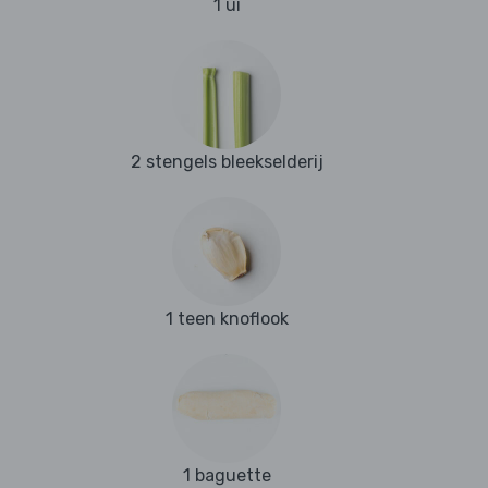
1 ui
2 stengels bleekselderij
1 teen knoflook
1 baguette