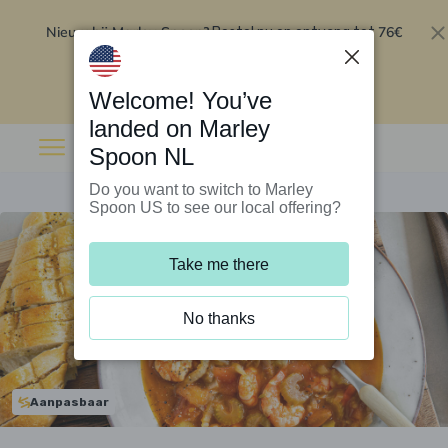
Nieuw bij Marley Spoon?
76€
Bestel nu en ontvang tot
korting op je eerste 5 boxen
.
Inwisselen
Welcome! You’ve
landed on Marley
Spoon NL
Do you want to switch to Marley
Spoon US to see our local offering?
Take me there
No thanks
Aanpasbaar