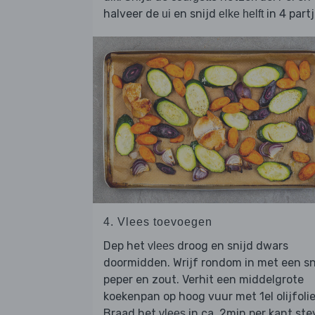
halveer de
en snijd
in 4 partj
ui
elke helft
4. Vlees toevoegen
Dep het
droog en snijd dwars
vlees
doormidden. Wrijf rondom in met een s
peper en zout. Verhit een middelgrote
koekenpan op hoog vuur met 1el olijfolie
Braad het
in ca. 2min per kant ste
vlees