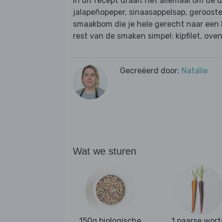
In dit recept draait het allemaal om de 
jalapeñopeper, sinaasappelsap, geroost
smaakbom die je hele gerecht naar een 
rest van de smaken simpel: kipfilet, ov
Gecreëerd door:
Natalie
Wat we sturen
150g biologische
1 paarse wort