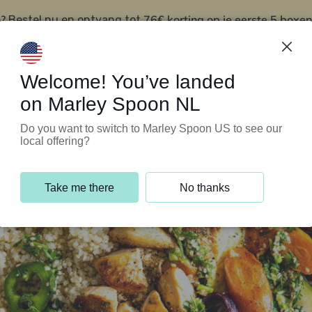
?
76€ korting op je eerste 5 boxen
Bestel nu en ontvang tot
t
Klantenservice
Welcome! You’ve landed
on Marley Spoon NL
Do you want to switch to Marley Spoon US to see our
local offering?
Take me there
No thanks