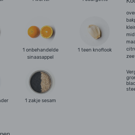
Ko
ove
bak
kle
mid
maa
cit
1 onbehandelde
1 teen knoflook
zee
sinaasappel
Ver
gro
bla
ste
nder
1 zakje sesam
ppen