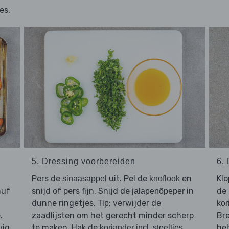
es.
5. Dressing voorbereiden
6.
Pers de
uit. Pel de
en
Kl
sinaasappel
knoflook
nuf
snijd of pers fijn. Snijd de
in
de
jalapenõpeper
dunne ringetjes.
: verwijder de
Tip
kor
.
zaadlijsten om het gerecht minder scherp
Bre
vig
te maken. Hak de
he
koriander incl. steeltjes