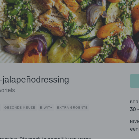
l-jalapeñodressing
ortels
BER
GEZONDE KEUZE
EIWIT+
EXTRA GROENTE
30 
NIV
een