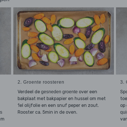
2. Groente roosteren
3.
Verdeel de
over een
Sp
gesneden groente
bakplaat met bakpapier en hussel om met
toe
1el olijfolie en een snuf peper en zout.
op 
Rooster ca. 5min in de oven.
ls
qu
1cm
van