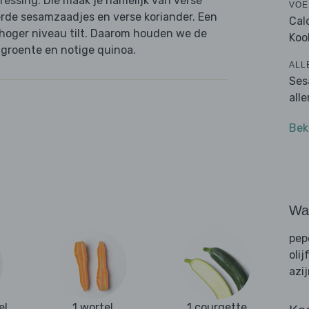
dressing. Die maak je namelijk van verse
VOE
erde sesamzaadjes en verse koriander. Een
Cal
hoger niveau tilt. Daarom houden we de
Koo
engroente en notige quinoa.
ALL
Ses
all
Bek
Wat
pep
olij
azi
el
1 wortel
1 courgette