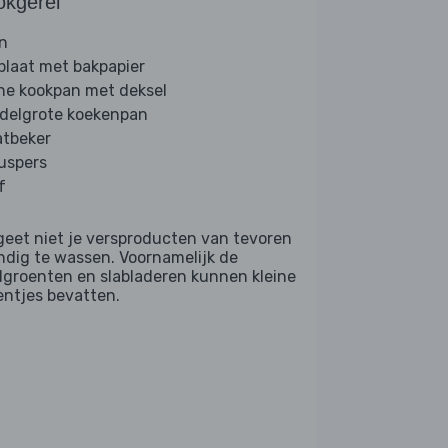
okgerei
n
plaat met bakpapier
ine kookpan met deksel
delgrote koekenpan
tbeker
ruspers
f
geet niet je versproducten van tevoren
ndig te wassen. Voornamelijk de
dgroenten en slabladeren kunnen kleine
entjes bevatten.