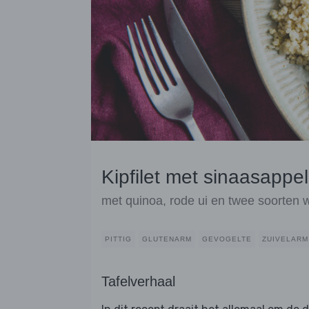
Kipfilet met sinaasappe
met quinoa, rode ui en twee soorten w
PITTIG
GLUTENARM
GEVOGELTE
ZUIVELARM
Tafelverhaal