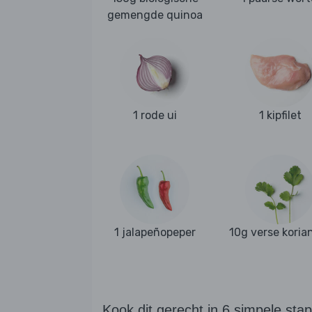
gemengde quinoa
1 rode ui
1 kipfilet
1 jalapeñopeper
10g verse koria
Kook dit gerecht in 6 simpele sta