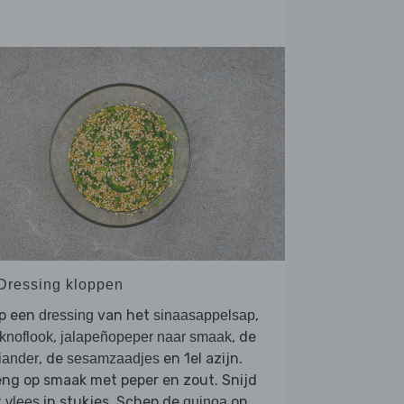
 Dressing kloppen
op een
van het
,
dressing
sinaasappelsap
,
, de
knoflook
jalapeñopeper naar smaak
, de
en 1el azijn.
iander
sesamzaadjes
ng op smaak met peper en zout. Snijd
t
in stukjes. Schep de
op
vlees
quinoa