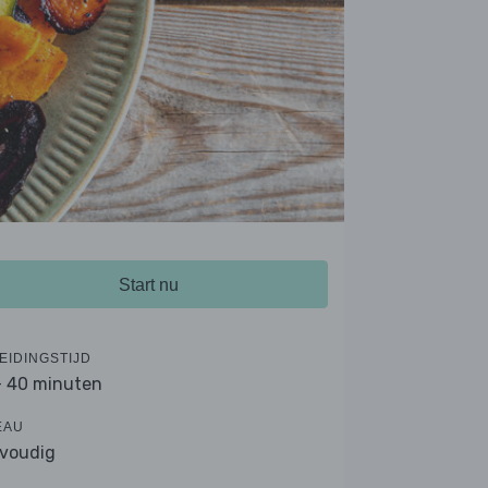
Start nu
EIDINGSTIJD
- 40 minuten
EAU
voudig