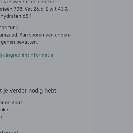
DINGSWAARDE PER PORTIE
orieën 708,
Vet 26.6,
Eiwit 43.9,
lhydraten 68.1
ERGENEN
amzaad. Kan sporen van andere
ergenen bevatten.
ijk ingrediëntinformatie
 je verder nodig hebt
er en zout
folie
jn